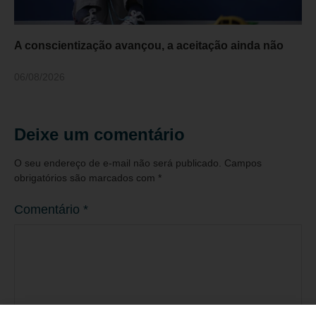
A conscientização avançou, a aceitação ainda não
06/08/2026
Deixe um comentário
O seu endereço de e-mail não será publicado.
Campos
obrigatórios são marcados com
*
Comentário
*