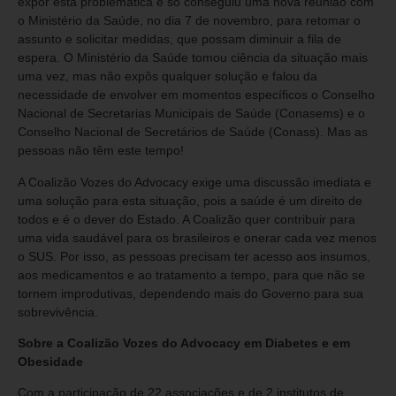
expor esta problemática e só conseguiu uma nova reunião com
o Ministério da Saúde, no dia 7 de novembro, para retomar o
assunto e solicitar medidas, que possam diminuir a fila de
espera. O Ministério da Saúde tomou ciência da situação mais
uma vez, mas não expôs qualquer solução e falou da
necessidade de envolver em momentos específicos o Conselho
Nacional de Secretarias Municipais de Saúde (Conasems) e o
Conselho Nacional de Secretários de Saúde (Conass). Mas as
pessoas não têm este tempo!
A Coalizão Vozes do Advocacy exige uma discussão imediata e
uma solução para esta situação, pois a saúde é um direito de
todos e é o dever do Estado. A Coalizão quer contribuir para
uma vida saudável para os brasileiros e onerar cada vez menos
o SUS. Por isso, as pessoas precisam ter acesso aos insumos,
aos medicamentos e ao tratamento a tempo, para que não se
tornem improdutivas, dependendo mais do Governo para sua
sobrevivência.
Sobre a Coalizão Vozes do Advocacy em Diabetes e em
Obesidade
Com a participação de 22 associações e de 2 institutos de