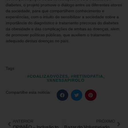
diabetes, o projeto promove o diálogo entre os diferentes atores
da sociedade, para que compartilhem conhecimento e
experiências, com o intuito de sensibilizar a sociedade sobre a
importância do diagnóstico e tratamento precoces do diabetes
da obesidade e das complicações de ambas as doenças, além
de promover políticas públicas, que auxiliem o tratamento
adequado destas doenças no país.
Tags
#COALIZAOVOZES
,
#RETINOPATIA
,
VANESSAPIROLO
Compartilhe esta notícia:
ANTERIOR
PRÓXIMO
OPINIÃO – Inclusão total ou educação especial: a polêmica em torno do Decreto nº 10.502/2020
Bazar do Voluntariado no Instituto Jô Clemente