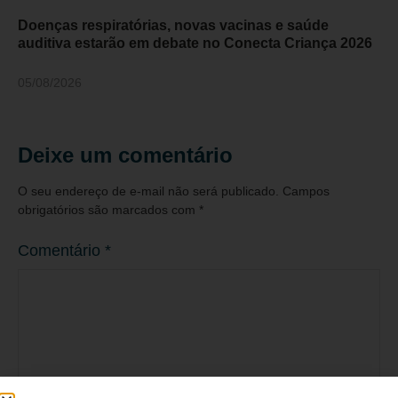
Doenças respiratórias, novas vacinas e saúde
auditiva estarão em debate no Conecta Criança 2026
05/08/2026
Deixe um comentário
O seu endereço de e-mail não será publicado.
Campos
obrigatórios são marcados com
*
Comentário
*