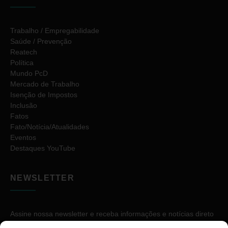
Trabalho / Empregabilidade
Saúde / Prevenção
Reatech
Política
Mundo PcD
Mercado de Trabalho
Isenção de Impostos
Inclusão
Fatos
Fato/Notícia/Atualidades
Eventos
Destaques YouTube
NEWSLETTER
Assine nossa newsletter e receba informações e notícias direto
no seu e-mail.