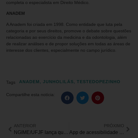
completa o especialista em Direito Médico.
ANADEM
A Anadem foi criada em 1998. Como entidade que luta pela
categoria e por seus direitos, promove o debate sobre questões
relacionadas ao exercício da medicina e da odontologia, além
de realizar análises e de propor soluções em todas as áreas de
interesse dos clientes, especialmente no campo jurídico.
ANADEM
,
JUNHOLILÁS
,
TESTEDOPEZINHO
Tags
Compartilhe esta notícia:
ANTERIOR
PRÓXIMO
NGIME/UFJF lança quatro cursos a distância de APF na área da inclusão escolar
App de acessibilidade digital inclui Língua Americana de Sinais