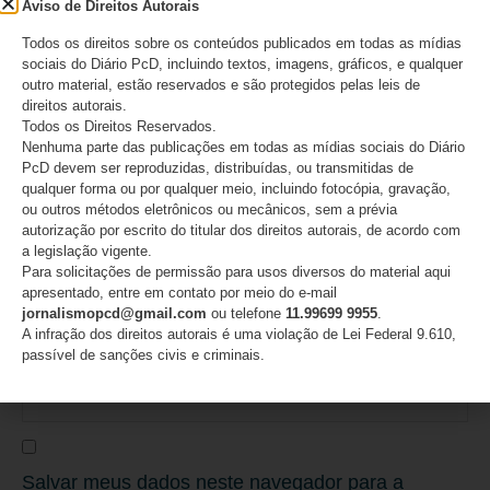
Aviso de Direitos Autorais
Todos os direitos sobre os conteúdos publicados em todas as mídias
sociais do Diário PcD, incluindo textos, imagens, gráficos, e qualquer
outro material, estão reservados e são protegidos pelas leis de
Nome
*
direitos autorais.
Todos os Direitos Reservados.
Nenhuma parte das publicações em todas as mídias sociais do Diário
PcD devem ser reproduzidas, distribuídas, ou transmitidas de
qualquer forma ou por qualquer meio, incluindo fotocópia, gravação,
ou outros métodos eletrônicos ou mecânicos, sem a prévia
E-mail
*
autorização por escrito do titular dos direitos autorais, de acordo com
a legislação vigente.
Para solicitações de permissão para usos diversos do material aqui
apresentado, entre em contato por meio do e-mail
jornalismopcd@gmail.com
ou telefone
11.99699 9955
.
A infração dos direitos autorais é uma violação de Lei Federal 9.610,
Site
passível de sanções civis e criminais.
Salvar meus dados neste navegador para a