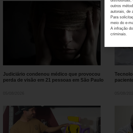
distribuídas,
outros método
autorais, de 
Para solicit
meio do e-m
A infração do
criminais.
Judiciário condenou médico que provocou
Tecnolo
perda de visão em 21 pessoas em São Paulo
pacient
05/08/2026
05/08/20