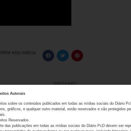
ilhe esta notícia:
PRÓXIMO
Presidente da Jac Motors responderá também por discriminação contra pessoas com deficiência
eitos Autorais
eitos sobre os conteúdos publicados em todas as mídias sociais do Diário Pc
ns, gráficos, e qualquer outro material, estão reservados e são protegidos pe
ais.
eitos Reservados.
e das publicações em todas as mídias sociais do Diário PcD devem ser rep