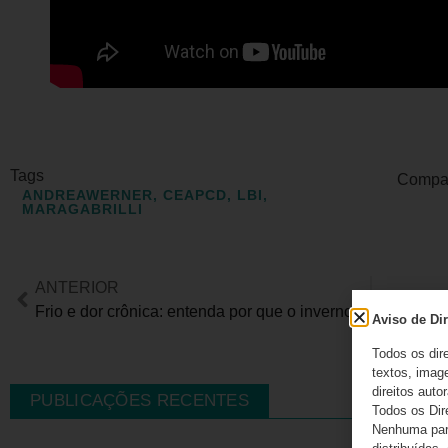
Tags
Compart
ANDREAWERNER
,
CEAPCD
,
LBI
,
MARAGABRILLI
ANTERIOR
Frio e dor crônica: entenda por que o inverno pode piorar os sintomas e como aliviar
Aviso de Dir
Todos os dir
textos, image
direitos autor
PUBLICAÇÕES RECENTES
Todos os Dir
Nenhuma part