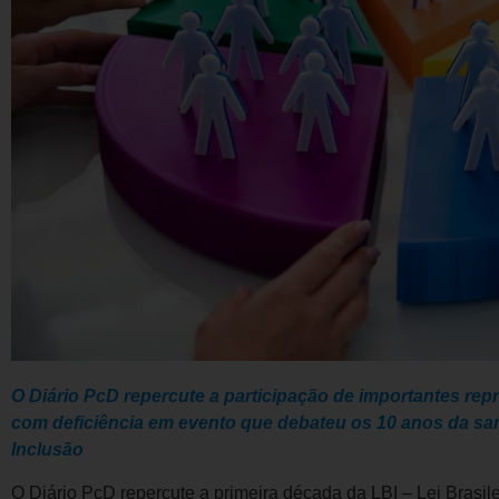
O Diário PcD repercute a participação de importantes r
com deficiência em evento que debateu os 10 anos da sanç
Inclusão
O Diário PcD repercute a primeira década da LBI – Lei Brasile