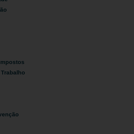
ião
s
 Impostos
 Trabalho
evenção