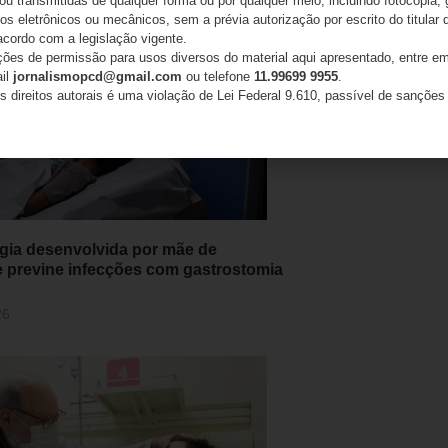
 ou transmitidas de qualquer forma ou por qualquer meio, incluindo fotocópia,
s eletrônicos ou mecânicos, sem a prévia autorização por escrito do titular d
acordo com a legislação vigente.
ações de permissão para usos diversos do material aqui apresentado, entre em
ail
jornalismopcd@gmail.com
ou telefone
11.99699 9955
.
s direitos autorais é uma violação de Lei Federal 9.610, passível de sanções 
gia desenvolvida por mãe de
e previne infecções com gastrostomia
26