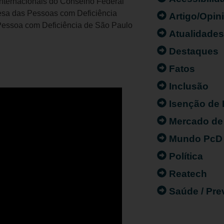
nternacionais do Conselho Federal
a das Pessoas com Deficiência
Artigo/Opin
Pessoa com Deficiência de São Paulo
Atualidade
Destaques
Fatos
Inclusão
Isenção de
Mercado de
Mundo PcD
Política
Reatech
Saúde / Pr