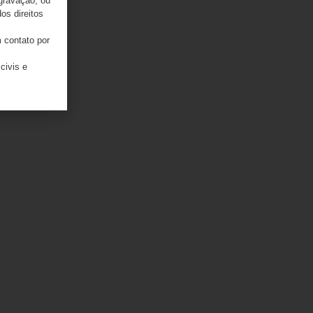
 gravação, ou
os direitos
 contato por
civis e