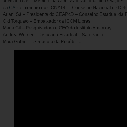
Joelson Dias – Membro da Comissão Nacional de Relações I
da
OAB
e membro do CONADE – Conselho Nacional de Defes
Ariani Sá – Presidente do CEAPcD – Conselho Estadual da 
Cid Torquato – Embaixador da ICOM Libras
Marta Gil – Pesquisadora e CEO do Instituto Amankay
Andrea Werner – Deputada Estadual – São Paulo
Mara Gabrilli – Senadora da República