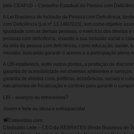
pelo CEAPcD – Conselho Estadual da Pessoa com Deficiênc
A Lei Brasileira de Inclusão da Pessoa com Deficiência, ta
com Deficiência (Lei nº 13.146/2015), tem como objetivo ass
igualdade com as demais pessoas, o exercício dos direitos e
pessoas com deficiência, visando à sua inclusão social e cid
da vida da pessoa com deficiência, como educação, saúde, trab
moradia, buscando garantir o acesso e a participação plena 
A LBI estabelece, entre outros pontos, a proibição de discrim
garantia de acessibilidade em diversos ambientes e serviços, 
garantia de direitos civis, políticos, econômicos, sociais e cul
mecanismos de fiscalização e controle para garantir o cumpri
LBI – avanços ou retrocessos?
Jovem e forte ou idosa e enfraquecida!
Entrevistas com:
Clodoaldo Leite – CEO da REBRATES (Rede Brasileira do Ter