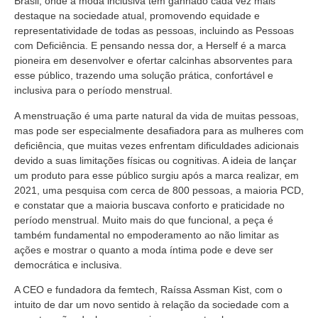
Brasil, onde a moda inclusiva tem ganhado cada vez mais
destaque na sociedade atual, promovendo equidade e
representatividade de todas as pessoas, incluindo as Pessoas
com Deficiência. E pensando nessa dor, a Herself é a marca
pioneira em desenvolver e ofertar calcinhas absorventes para
esse público, trazendo uma solução prática, confortável e
inclusiva para o período menstrual.
A menstruação é uma parte natural da vida de muitas pessoas,
mas pode ser especialmente desafiadora para as mulheres com
deficiência, que muitas vezes enfrentam dificuldades adicionais
devido a suas limitações físicas ou cognitivas. A ideia de lançar
um produto para esse público surgiu após a marca realizar, em
2021, uma pesquisa com cerca de 800 pessoas, a maioria PCD,
e constatar que a maioria buscava conforto e praticidade no
período menstrual. Muito mais do que funcional, a peça é
também fundamental no empoderamento ao não limitar as
ações e mostrar o quanto a moda íntima pode e deve ser
democrática e inclusiva.
A CEO e fundadora da femtech, Raíssa Assman Kist, com o
intuito de dar um novo sentido à relação da sociedade com a