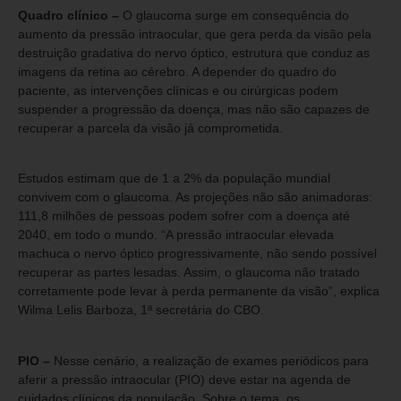
Quadro clínico –
O glaucoma surge em consequência do
aumento da pressão intraocular, que gera perda da visão pela
destruição gradativa do nervo óptico, estrutura que conduz as
imagens da retina ao cérebro. A depender do quadro do
paciente, as intervenções clínicas e ou cirúrgicas podem
suspender a progressão da doença, mas não são capazes de
recuperar a parcela da visão já comprometida.
Estudos estimam que de 1 a 2% da população mundial
convivem com o glaucoma. As projeções não são animadoras:
111,8 milhões de pessoas podem sofrer com a doença até
2040, em todo o mundo. “A pressão intraocular elevada
machuca o nervo óptico progressivamente, não sendo possível
recuperar as partes lesadas. Assim, o glaucoma não tratado
corretamente pode levar à perda permanente da visão”, explica
Wilma Lelis Barboza, 1ª secretária do CBO.
PIO –
Nesse cenário, a realização de exames periódicos para
aferir a pressão intraocular (PIO) deve estar na agenda de
cuidados clínicos da população. Sobre o tema, os