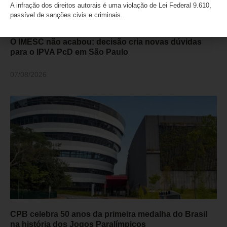
A infração dos direitos autorais é uma violação de Lei Federal 9.610,
passível de sanções civis e criminais.
O IMESC não acabou: decisão cria novas dúvidas
para o IPVA PcD em São Paulo
07/08/2026
CPB celebra 50 anos da primeira medalha do Brasil
na história dos Jogos Paralímpicos