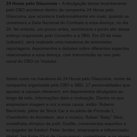
24 Horas pelo Glaucoma –
A divulgação desse levantamento
pelo CBO acontece dentro da campanha 24 Horas pelo
Glaucoma, que acontece tradicionalmente em maio, quando se
comemora a Data Nacional do Combate a essa doença, no dia
26. No entanto, um pouco antes, acontecerá o ponto alto desse
esforço organizado pelo Conselho e a SBG. Em 20 de maio
(sábado), será realizada uma maratona de entrevistas,
reportagens, depoimentos e debates sobre diferentes aspectos
relacionados a essa doença, com transmissão ao vivo pelo
canal do CBO no Youtube.
Assim como na maratona do 24 Horas pelo Glaucoma, nome da
campanha organizada pelo CBO e SBG, 17 personalidades que
apoiam a causam oferecem, em depoimentos divulgados ao
longo de mês, informações úteis e motivação. Dentre os que
emprestam imagem e voz a essa causa, estão: Rubens
Barrichelo, piloto de Stock Car e ex-piloto de Fórmula 1;
Chambinho do Acordeon, ator e músico; Rafael “Baby” Silva,
medalhista olímpico de judô; Grafite, comentarista esportivo e
ex-jogador de futebol; Peter Jordan, empresário e influenciador
digital; Jair Kobe (Guri de Uruguaiana), comediante; e os atores