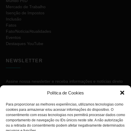
Mundo PcD
Mercado de Trabalho
Isenção de Impostos
Inclusão
Fatos
Fato/Notícia/Atualidades
Eventos
Destaques YouTube
NEWSLETTER
Assine nossa newsletter e receba informações e notícias direto
no seu e-mail.
Política de Cookies
Para proporcionar as melhores experiências, utilizamos tecnologias como
cookies para armazenar e/ou acessar informações do dispositivo. O
consentimento com essas tecnologias nos permitirá processar dados como
comportamento de navegação ou IDs únicos neste site. A não autorização
ou a retirada do consentimento podem afetar negativamente determinados
ASSINAR
recursos e funções.