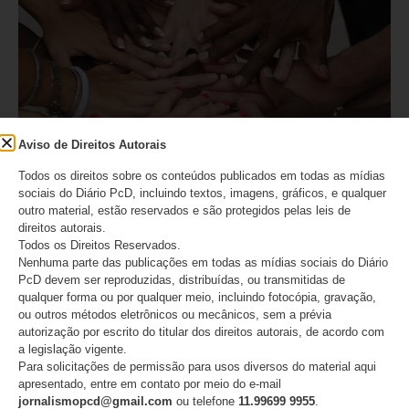
Aviso de Direitos Autorais
Considerada a 3ª melhor Lei do Mundo, a Lei Maria da
Todos os direitos sobre os conteúdos publicados em todas as mídias
Penha completa 20 anos
sociais do Diário PcD, incluindo textos, imagens, gráficos, e qualquer
outro material, estão reservados e são protegidos pelas leis de
direitos autorais.
07/08/2026
Todos os Direitos Reservados.
Nenhuma parte das publicações em todas as mídias sociais do Diário
PcD devem ser reproduzidas, distribuídas, ou transmitidas de
qualquer forma ou por qualquer meio, incluindo fotocópia, gravação,
ou outros métodos eletrônicos ou mecânicos, sem a prévia
autorização por escrito do titular dos direitos autorais, de acordo com
a legislação vigente.
Para solicitações de permissão para usos diversos do material aqui
apresentado, entre em contato por meio do e-mail
jornalismopcd@gmail.com
ou telefone
11.99699 9955
.