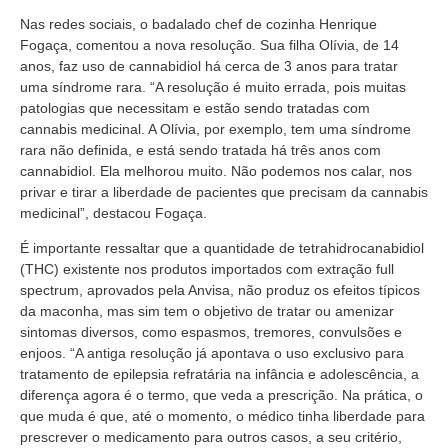
Nas redes sociais, o badalado chef de cozinha Henrique
Fogaça, comentou a nova resolução. Sua filha Olívia, de 14
anos, faz uso de cannabidiol há cerca de 3 anos para tratar
uma síndrome rara. “A resolução é muito errada, pois muitas
patologias que necessitam e estão sendo tratadas com
cannabis medicinal. A Olívia, por exemplo, tem uma síndrome
rara não definida, e está sendo tratada há três anos com
cannabidiol. Ela melhorou muito. Não podemos nos calar, nos
privar e tirar a liberdade de pacientes que precisam da cannabis
medicinal”, destacou Fogaça.
É importante ressaltar que a quantidade de tetrahidrocanabidiol
(THC) existente nos produtos importados com extração full
spectrum, aprovados pela Anvisa, não produz os efeitos típicos
da maconha, mas sim tem o objetivo de tratar ou amenizar
sintomas diversos, como espasmos, tremores, convulsões e
enjoos. “A antiga resolução já apontava o uso exclusivo para
tratamento de epilepsia refratária na infância e adolescência, a
diferença agora é o termo, que veda a prescrição. Na prática, o
que muda é que, até o momento, o médico tinha liberdade para
prescrever o medicamento para outros casos, a seu critério,