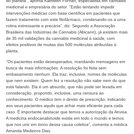
do planeta”, aponta Kathleen Fornari, especialista em cannabis
medicinal e empresária do setor. “Estão tentando impedir
intervenções médicas com base científica em pacientes que
fazem tratamento com este fitofármaco, condenando-os a uma
rotina estressante e precária”, diz. Segundo a Associação
Brasileira das Indústrias de Cannabis (Abicann), já existem mais
de 35 mil validações da cannabis medicinal à saúde, com
efeitos positivos de muitas das 500 moléculas atribuídas à
planta.
“Os pacientes estão desesperados, mandando mensagens em
busca de mais informações. A resolução foi feita sem
embasamento nenhum. Ela traz, inclusive, nomes de moléculas
que nem existem. Quem fez a resolução não sabe nem do que
está falando. Ela é um absurdo, que não pode ser levada em
consideração, propondo, inclusive, uma censura ao
conhecimento. O médico tem o direito de prescrição, indicando
aos seus pacientes aquilo que achar mais eficiente para cada
caso. É importante destacar que temos a autorização da Anvisa.
A medicina endocanabinoide existe em todo o mundo e temos
que nos unir em torno dessa causa coletiva”, comenta a médica
Amanda Medeiros Dias.