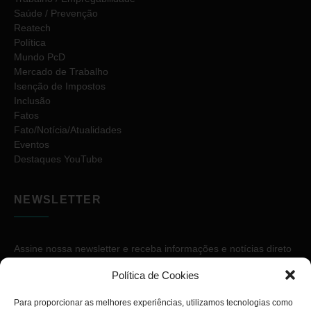
Saúde / Prevenção
Reatech
Política
Mundo PcD
Mercado de Trabalho
Isenção de Impostos
Inclusão
Fatos
Fato/Notícia/Atualidades
Eventos
Destaques YouTube
NEWSLETTER
Assine nossa newsletter e receba informações e notícias direto
no seu e-mail.
Política de Cookies
Para proporcionar as melhores experiências, utilizamos tecnologias como