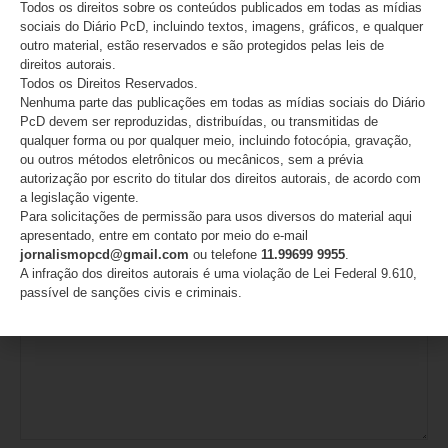
Todos os direitos sobre os conteúdos publicados em todas as mídias
sociais do Diário PcD, incluindo textos, imagens, gráficos, e qualquer
06/08/2026
outro material, estão reservados e são protegidos pelas leis de
direitos autorais.
Todos os Direitos Reservados.
Nenhuma parte das publicações em todas as mídias sociais do Diário
Deixe um comentário
PcD devem ser reproduzidas, distribuídas, ou transmitidas de
qualquer forma ou por qualquer meio, incluindo fotocópia, gravação,
O seu endereço de e-mail não será publicado.
Campos
ou outros métodos eletrônicos ou mecânicos, sem a prévia
obrigatórios são marcados com
*
autorização por escrito do titular dos direitos autorais, de acordo com
a legislação vigente.
Comentário
*
Para solicitações de permissão para usos diversos do material aqui
apresentado, entre em contato por meio do e-mail
jornalismopcd@gmail.com
ou telefone
11.99699 9955
.
A infração dos direitos autorais é uma violação de Lei Federal 9.610,
passível de sanções civis e criminais.