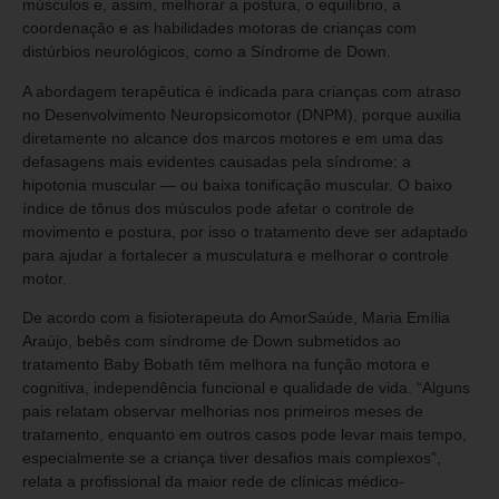
músculos e, assim, melhorar a postura, o equilíbrio, a
coordenação e as habilidades motoras de crianças com
distúrbios neurológicos, como a Síndrome de Down.
A abordagem terapêutica é indicada para crianças com atraso
no Desenvolvimento Neuropsicomotor (DNPM), porque auxilia
diretamente no alcance dos marcos motores e em uma das
defasagens mais evidentes causadas pela síndrome: a
hipotonia muscular — ou baixa tonificação muscular. O baixo
índice de tônus dos músculos pode afetar o controle de
movimento e postura, por isso o tratamento deve ser adaptado
para ajudar a fortalecer a musculatura e melhorar o controle
motor.
De acordo com a fisioterapeuta do AmorSaúde, Maria Emília
Araújo, bebês com síndrome de Down submetidos ao
tratamento Baby Bobath têm melhora na função motora e
cognitiva, independência funcional e qualidade de vida. “Alguns
pais relatam observar melhorias nos primeiros meses de
tratamento, enquanto em outros casos pode levar mais tempo,
especialmente se a criança tiver desafios mais complexos”,
relata a profissional da maior rede de clínicas médico-