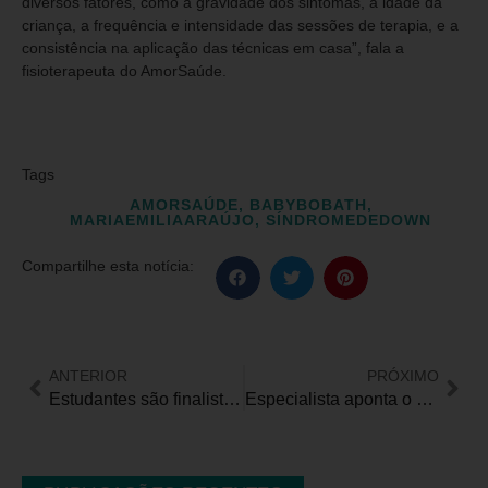
diversos fatores, como a gravidade dos sintomas, a idade da
criança, a frequência e intensidade das sessões de terapia, e a
consistência na aplicação das técnicas em casa”, fala a
fisioterapeuta do AmorSaúde.
Tags
AMORSAÚDE
,
BABYBOBATH
,
MARIAEMILIAARAÚJO
,
SÍNDROMEDEDOWN
Compartilhe esta notícia:
ANTERIOR
PRÓXIMO
Estudantes são finalistas na FEBRACE 2024 com projeto de língua brasileira de sinais (Libras)
Especialista aponta o papel da Terapia Ocupacional na Transição de Cuidados em reabilitação