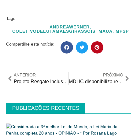
Tags
ANDREAWERNER
,
COLETIVODELUTAMÃESGIRASSÓIS
,
MAUA
,
MPSP
Compartilhe esta notícia:
ANTERIOR
PRÓXIMO
Projeto Resgate Inclusivo é apresentado oficialmente no CONADE
MDHC disponibiliza relatório técnico final de Oficina de Escuta sobre a implementação da Avaliação Biopsicossocial Unificada da Deficiência
PUBLICAÇÕES RECENTES