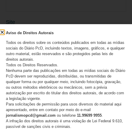
Site
Aviso de Direitos Autorais
Todos os direitos sobre os conteúdos publicados em todas as mídias
sociais do Diário PcD, incluindo textos, imagens, gráficos, e qualquer
outro material, estão reservados e são protegidos pelas leis de
Salvar meus dados neste navegador para a
direitos autorais.
Todos os Direitos Reservados.
Nenhuma parte das publicações em todas as mídias sociais do Diário
próxima vez que eu comentar.
PcD devem ser reproduzidas, distribuídas, ou transmitidas de
qualquer forma ou por qualquer meio, incluindo fotocópia, gravação,
ou outros métodos eletrônicos ou mecânicos, sem a prévia
autorização por escrito do titular dos direitos autorais, de acordo com
a legislação vigente.
Para solicitações de permissão para usos diversos do material aqui
apresentado, entre em contato por meio do e-mail
jornalismopcd@gmail.com
ou telefone
11.99699 9955
.
A infração dos direitos autorais é uma violação de Lei Federal 9.610,
passível de sanções civis e criminais.