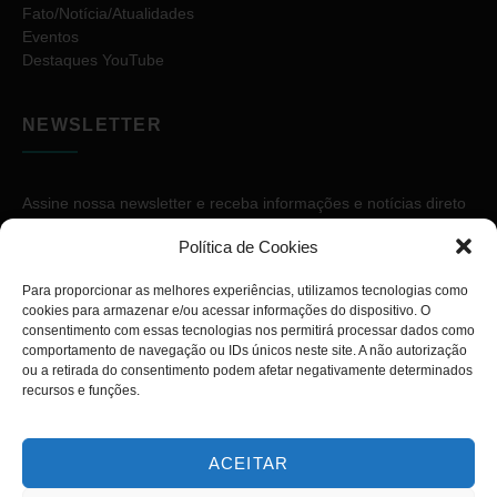
Fato/Notícia/Atualidades
Eventos
Destaques YouTube
NEWSLETTER
Assine nossa newsletter e receba informações e notícias direto
no seu e-mail.
Política de Cookies
Para proporcionar as melhores experiências, utilizamos tecnologias como
cookies para armazenar e/ou acessar informações do dispositivo. O
consentimento com essas tecnologias nos permitirá processar dados como
comportamento de navegação ou IDs únicos neste site. A não autorização
ou a retirada do consentimento podem afetar negativamente determinados
ASSINAR
recursos e funções.
ACEITAR