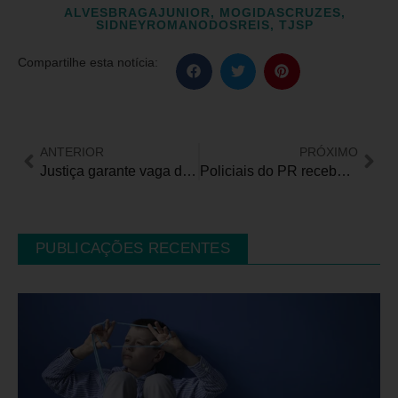
ALVESBRAGAJUNIOR
,
MOGIDASCRUZES
,
SIDNEYROMANODOSREIS
,
TJSP
Compartilhe esta notícia:
ANTERIOR
PRÓXIMO
Justiça garante vaga de pessoa com deficiência aprovada em concurso público como fisioterapeuta
Policiais do PR recebem capacitação sobre como proceder em ações que envolvam pessoas autistas
PUBLICAÇÕES RECENTES