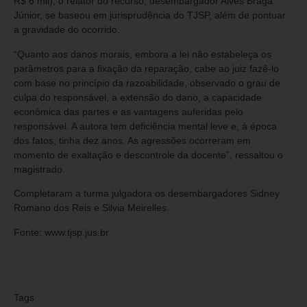
R$ 6 mil), o relator do recurso, desembargador Alves Braga
Júnior, se baseou em jurisprudência do TJSP, além de pontuar
a gravidade do ocorrido.
“Quanto aos danos morais, embora a lei não estabeleça os
parâmetros para a fixação da reparação, cabe ao juiz fazê-lo
com base no princípio da razoabilidade, observado o grau de
culpa do responsável, a extensão do dano, a capacidade
econômica das partes e as vantagens auferidas pelo
responsável. A autora tem deficiência mental leve e, à época
dos fatos, tinha dez anos. As agressões ocorreram em
momento de exaltação e descontrole da docente”, ressaltou o
magistrado.
Completaram a turma julgadora os desembargadores Sidney
Romano dos Reis e Silvia Meirelles.
Fonte: www.tjsp.jus.br
Tags