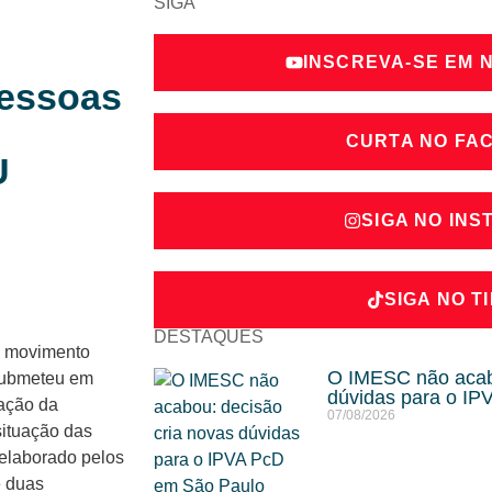
SIGA
INSCREVA-SE EM 
Pessoas
CURTA NO FA
U
SIGA NO IN
SIGA NO T
DESTAQUES
movimento
O IMESC não acabo
ubmeteu em
dúvidas para o I
nação da
07/08/2026
ituação das
 elaborado pelos
e duas