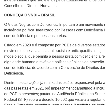
independentes que são eleitos pelos Estados-membros por 
Conselho de Direitos Humanos.
CONHEÇA O VNDI – BRASIL
O Vidas Negras com Deficiência Importam é um movimento s
incidência política idealizado por Pessoas com Deficiência 
com deficiência e por pessoas pretas.
Criado em 2020 e é composto por PCDs de diversos estados
movimento que visa a luta antirracista e anticapacitista, cujo
modelo social que permita à pessoa preta com deficiência re
dignidade humana através de políticas públicas de proteção
com deficiência, de acordo com a Convenção de Direitos d
Deficiência.
Dentre nossas ações já realizadas estão: responsável pela a
das passeatas em 2021 pró impeachment garantindo a inclu
de PCD´s presentes; pautou na Audiência Pública, no Superi
Federal (STF) sobre o decreto 10.502 que visava a regulam