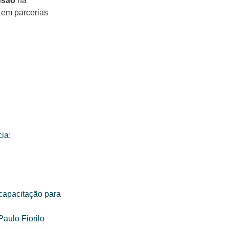
lusão
na
 em parcerias
ia:
 capacitação para
aulo Fiorilo