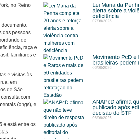
Lei Maria da Penh
 York, no Reino
alerta sobre a vio
deficiência
07/08/2026
o documento.
os das pessoas
bordando de
ficiência, raça e
sil, familiares e
Movimento PcD e R
brasileiras pedem 
06/08/2026
as e visitas às
 rua, em
dos de São
 consulta com
ANAPcD afirma que
entais (ongs), e
publicado após edi
decisão do STF
06/08/2026
e está entre os
stas