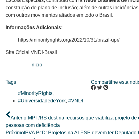
Escola Especiais, contribuiu com a
Rede Brasileira de Inc
construção do plano de inclusão; além de outras incidências
com outros movimentos aliados em todo o Brasil.
Informações Adicionais:
https://minorityrights.org/2022/10/31/brazil-upr/
Site Oficial VNDI-Brasil
Inicio
Tags
Compartilhe esta notíc
#MinorityRights
,
#UniversidadedeYork
,
#VNDI
Anterior
MPT/RS destina recursos que viabiliza projeto de
pessoas com deficiência
Próximo
IPVA PcD: Projetos na ALESP devem ter Deputado P