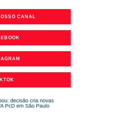
NOSSO CANAL
CEBOOK
STAGRAM
IKTOK
u: decisão cria novas
PVA PcD em São Paulo