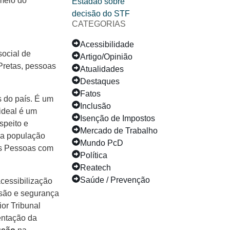
meio do
CATEGORIAS
Acessibilidade
ocial de
Artigo/Opinião
Pretas, pessoas
Atualidades
Destaques
Fatos
 do país. É um
Inclusão
 ideal é um
Isenção de Impostos
speito e
Mercado de Trabalho
 a população
Mundo PcD
as Pessoas com
Política
Reatech
Saúde / Prevenção
cessibilização
são e segurança
or Tribunal
entação da