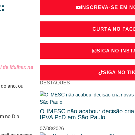
:
INSCREVA-SE EM 
CURTA NO FA
SIGA NO INS
l da Mulher, na
SIGA NO TI
DESTAQUES
 do ano, ou
O IMESC não acabou: decisão cria
em no Dia
IPVA PcD em São Paulo
07/08/2026