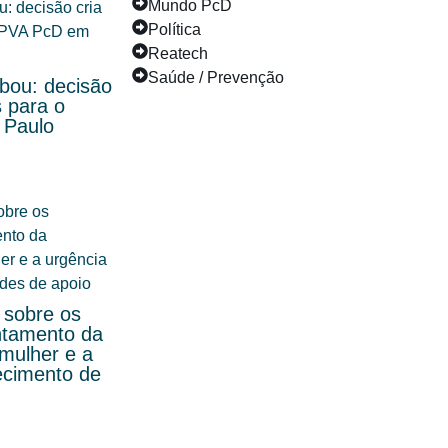
Mundo PcD
Política
Reatech
Saúde / Prevenção
ou: decisão
s para o
 Paulo
a sobre os
ntamento da
 mulher e a
lecimento de