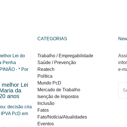
CATEGORIAS
New
Trabalho / Empregabilidade
Assi
Saúde / Prevenção
info
Reatech
e-ma
Política
Mundo PcD
 melhor Lei
Maria da
Mercado de Trabalho
20 anos
Isenção de Impostos
Inclusão
Fatos
Fato/Notícia/Atualidades
Eventos