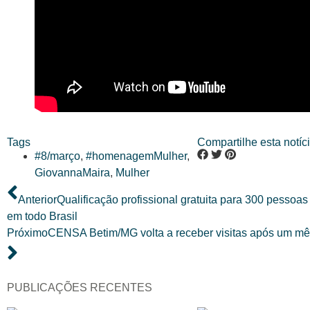
Tags
Compartilhe esta notíci
#8/março
,
#homenagemMulher
,
GiovannaMaira
,
Mulher
Anterior
Qualificação profissional gratuita para 300 pessoas
em todo Brasil
Próximo
CENSA Betim/MG volta a receber visitas após um mês
PUBLICAÇÕES RECENTES