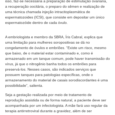
isso, faz-se necessária a preparação de estimulação ovariana,
a recuperação oocitária, o preparo do sêmen e realização de
uma técnica chamada injeção intracitoplasmática de
espermatozoides (ICSI), que consiste em depositar um único
espermatozóide dentro de cada óvulo.
A embriologista e membro da SBRA, Íris Cabral, explica que
uma limitação para mulheres soropositivas se dá no
congelamento de óvulos e embriões. “Existe um risco, mesmo
que baixo, de o material estar contaminado e, como é
armazenado em um tanque comum, pode haver transmissão do
vírus, já que o nitrogênio banha todos os embriões para
preservá-los. Nesses casos, são indicados serviços que
possuem tanques para patologias específicas, onde o
armazenamento do material de casais sorodiscordantes é uma
possibilidade”, salienta.
Seja a gestação realizada por meio de tratamento de
reprodução assistida ou de forma natural, a paciente deve ser
acompanhada por um infectologista. A mãe fará uso regular da
terapia antirretroviral durante a gravidez, além de ser