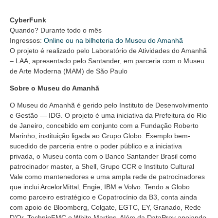
CyberFunk
Quando? Durante todo o mês
Ingressos:
Online ou na bilheteria do Museu do Amanhã
O projeto é realizado pelo Laboratório de Atividades do Amanhã
– LAA, apresentado pelo Santander, em parceria com o Museu
de Arte Moderna (MAM) de São Paulo
Sobre o Museu do Amanhã
O Museu do Amanhã é gerido pelo Instituto de Desenvolvimento
e Gestão — IDG. O projeto é uma iniciativa da Prefeitura do Rio
de Janeiro, concebido em conjunto com a Fundação Roberto
Marinho, instituição ligada ao Grupo Globo. Exemplo bem-
sucedido de parceria entre o poder público e a iniciativa
privada, o Museu conta com o Banco Santander Brasil como
patrocinador master, a Shell, Grupo CCR e Instituto Cultural
Vale como mantenedores e uma ampla rede de patrocinadores
que inclui ArcelorMittal, Engie, IBM e Volvo. Tendo a Globo
como parceiro estratégico e Copatrocínio da B3, conta ainda
com apoio de Bloomberg, Colgate, EGTC, EY, Granado, Rede
D’Or, TechnipFMC e White Martins. Além da DataPrev apoiando