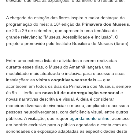
elevador que leva às exposições, o banheiro e o restaurante.
A chegada da estação das flores inspira o maior destaque da
programação do mês: a 18ª edição da
Primavera dos Museus
,
de 23 a 29 de setembro, que apresenta uma temática de
grande relevância: “Museus, Acessibilidade e Inclusão”. O
projeto é promovido pelo Instituto Brasileiro de Museus (Ibram).
Entre uma extensa lista de atividades a serem realizadas
durante esses dias, o Museu do Amanhã lançará uma
modalidade mais atualizada e inclusiva para o acesso a suas
instalações: as
visitas cognitivas-sensoriais
— que
acontecem em todos os dias da Primavera dos Museus, sempre
às 9h — terão um
novo kit de autorregulação sensorial
e
novas narrativas descritiva e visual. A ideia é considerar
maneiras diversas de vivenciar o museu, ampliando o acesso a
pessoas neurodivergentes, com deficiência visual, entre outros
públicos. A visitação, que requer
agendamento online
, acontece
em horário exclusivo para o público agendado e conta com as
sonoridades da exposição adaptadas às especificidades deste