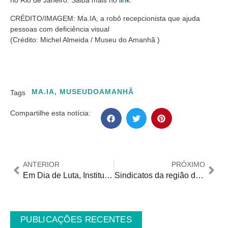
no Rio de Janeiro. Saiba mais no
link
.
CRÉDITO/IMAGEM: Ma.IA, a robô recepcionista que ajuda
pessoas com deficiência visual
(Crédito: Michel Almeida / Museu do Amanhã )
MA.IA
,
MUSEUDOAMANHÃ
Tags
Compartilhe esta notícia:
ANTERIOR
PRÓXIMO
Em Dia de Luta, Instituto Jô Clemente (IJC) mostra conquistas e histórias de inclusão
Sindicatos da região de Osasco/SP assumem compromissos pela inclusão no trabalho
PUBLICAÇÕES RECENTES