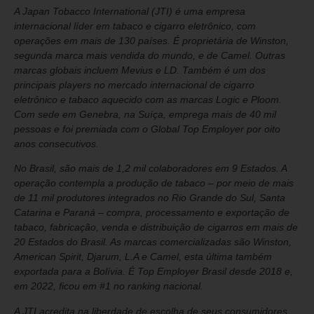
A Japan Tobacco International (JTI) é uma empresa
internacional líder em tabaco e cigarro eletrônico, com
operações em mais de 130 países. É proprietária de Winston,
segunda marca mais vendida do mundo, e de Camel. Outras
marcas globais incluem Mevius e LD. Também é um dos
principais players no mercado internacional de cigarro
eletrônico e tabaco aquecido com as marcas Logic e Ploom.
Com sede em Genebra, na Suíça, emprega mais de 40 mil
pessoas e foi premiada com o Global Top Employer por oito
anos consecutivos.
No Brasil, são mais de 1,2 mil colaboradores em 9 Estados. A
operação contempla a produção de tabaco – por meio de mais
de 11 mil produtores integrados no Rio Grande do Sul, Santa
Catarina e Paraná – compra, processamento e exportação de
tabaco, fabricação, venda e distribuição de cigarros em mais de
20 Estados do Brasil. As marcas comercializadas são Winston,
American Spirit, Djarum, L.A e Camel, esta última também
exportada para a Bolívia. É Top Employer Brasil desde 2018 e,
em 2022, ficou em #1 no ranking nacional.
A JTI acredita na liberdade de escolha de seus consumidores.