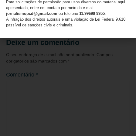
Para solicitações de permissão para usos diversos do material aqui
urgência do fortalecimento de redes de apoio
apresentado, entre em contato por meio do e-mail
jornalismopcd@gmail.com
ou telefone
11.99699 9955
.
07/08/2026
A infração dos direitos autorais é uma violação de Lei Federal 9.610,
passível de sanções civis e criminais.
Deixe um comentário
O seu endereço de e-mail não será publicado.
Campos
obrigatórios são marcados com
*
Comentário
*