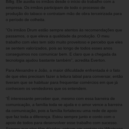
Billig. Ele auxilia os irmãos desde o início do trabalho com a
empresa. Os irmãos participam de todo o processo de
produção do tabaco e contratam mão de obra terceirizada para
o período de colheita.
“Os irmãos Drum estão sempre atentos às recomendações que
passamos, o que eleva a qualidade da produção. O meu
trabalho com eles tem sido muito proveitoso e percebo que eles
se sentem valorizados, pois ao longo de todos esses anos
conseguimos nos comunicar bem. E claro que a chegada da
tecnologia ajudou bastante também”, acredita Everton.
Para Alexandre e João, a maior dificuldade enfrentada é o fato
de que eles precisam fazer a leitura labial para conversar, então
tiveram que se habituar para frequentar comércios em que já
conhecem os vendedores que os entendem.
“É interessante perceber que, mesmo com essa barreira de
comunicação, a família toda se ajuda e o amor vence a barreira
da comunicação, pois a família fortaleceu uma rede de apoio
que faz toda a diferença. Estou sempre junto e conto com o
apoio de todos para desenvolver esse trabalho com sucesso.
Sempre que eles têm dúvidas, entram em contato via Whatsapp