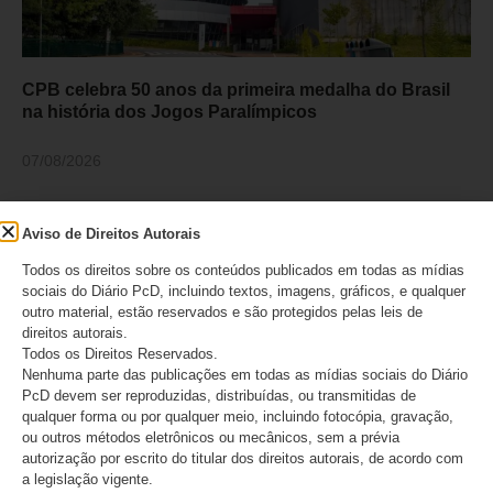
CPB celebra 50 anos da primeira medalha do Brasil
na história dos Jogos Paralímpicos
07/08/2026
Aviso de Direitos Autorais
Todos os direitos sobre os conteúdos publicados em todas as mídias
sociais do Diário PcD, incluindo textos, imagens, gráficos, e qualquer
outro material, estão reservados e são protegidos pelas leis de
direitos autorais.
Todos os Direitos Reservados.
Nenhuma parte das publicações em todas as mídias sociais do Diário
PcD devem ser reproduzidas, distribuídas, ou transmitidas de
qualquer forma ou por qualquer meio, incluindo fotocópia, gravação,
ou outros métodos eletrônicos ou mecânicos, sem a prévia
autorização por escrito do titular dos direitos autorais, de acordo com
Especialista alerta sobre os desafios no
a legislação vigente.
enfrentamento da violência contra a mulher e a