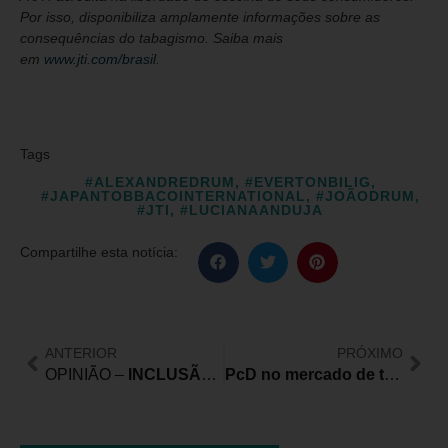
Por isso, disponibiliza amplamente informações sobre as
consequências do tabagismo. Saiba mais
em
www.jti.com/brasil
.
Tags
#ALEXANDREDRUM
,
#EVERTONBILIG
,
#JAPANTOBBACOINTERNATIONAL
,
#JOÃODRUM
,
#JTI
,
#LUCIANAANDUJA
Compartilhe esta notícia:
ANTERIOR
PRÓXIMO
OPINIÃO –
INCLUSÃO E ACESSIBILIDADE: O PROTAGONISMO DAS PESSOAS COM DEFICIÊNCIA NAS POLÍTICAS PÚBLICAS
PcD no mercado de trabalho: entre leis e urgência de inclusão