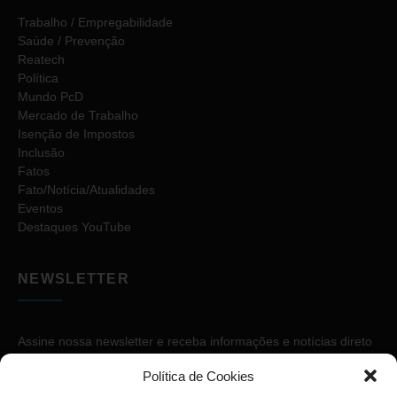
Trabalho / Empregabilidade
Saúde / Prevenção
Reatech
Política
Mundo PcD
Mercado de Trabalho
Isenção de Impostos
Inclusão
Fatos
Fato/Notícia/Atualidades
Eventos
Destaques YouTube
NEWSLETTER
Assine nossa newsletter e receba informações e notícias direto
no seu e-mail.
Política de Cookies