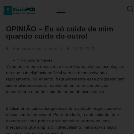
ARTIGO/OPINIÃO
OPINIÃO – Eu só cuido de mim
quando cuido do outro!
Por
Jornalismo Diario PcD
24/06/2023
* Por André Naves
Vivemos em uma época de extraordinário avanço tecnológico,
em que a inteligência artificial vem se desenvolvendo
rapidamente. No entanto, frequentemente esse progresso tem
sido mal interpretado, resultando em uma competição
desenfreada e no declínio do tempo de ócio criativo.
Infelizmente, tais consequências têm afetado negativamente
nossa saúde emocional. Por outro lado, o autocuidado, que
deveria ser uma prática enriquecedora, tornou-se uma
mercadoria que amplia o individualismo, minando os laços
sociais e a identidade pessoal.