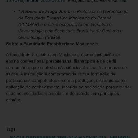
10.1016/j.neuron.2023.08.012
. Pesquisa disponível neste
link
.
*
Rubens de Fraga Júnior
é
Professor de Gerontologia
da Faculdade Evangélica Mackenzie do Paraná
(FEMPAR) e médico especialista em Geriatria e
Gerontologia pela Sociedade Brasileira de Geriatria e
Gerontologia (SBGG).
Sobre a Faculdade Presbiteriana Mackenzie
A Faculdade Presbiteriana Mackenzie é uma instituição de
ensino confessional presbiteriana, filantrópica e de perfil
comunitário, que se dedica às ciências divinas, humanas e de
saúde. A instituição é comprometida com a formação de
profissionais competentes e com a produção, disseminação e
aplicação do conhecimento, inserida na sociedade para atender
suas necessidades e anseios, e de acordo com princípios
cristãos.
Tags
FACULDADEPRESBITERIANAMACKENZIE
,
NEURON
,