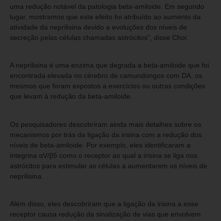
uma redução notável da patologia beta-amiloide. Em segundo
lugar, mostramos que este efeito foi atribuído ao aumento da
atividade da neprilisina devido a evoluções dos níveis de
secreção pelas células chamadas astrócitos”, disse Choi.
A neprilisina é uma enzima que degrada a beta-amiloide que foi
encontrada elevada no cérebro de camundongos com DA, os
mesmos que foram expostos a exercícios ou outras condições
que levam à redução da beta-amiloide.
Os pesquisadores descobriram ainda mais detalhes sobre os
mecanismos por trás da ligação da irisina com a redução dos
níveis de beta-amiloide. Por exemplo, eles identificaram a
integrina αV/β5 como o receptor ao qual a irisina se liga nos
astrócitos para estimular as células a aumentarem os níveis de
neprilisina.
Além disso, eles descobriram que a ligação da irisina a esse
receptor causa redução da sinalização de vias que envolvem