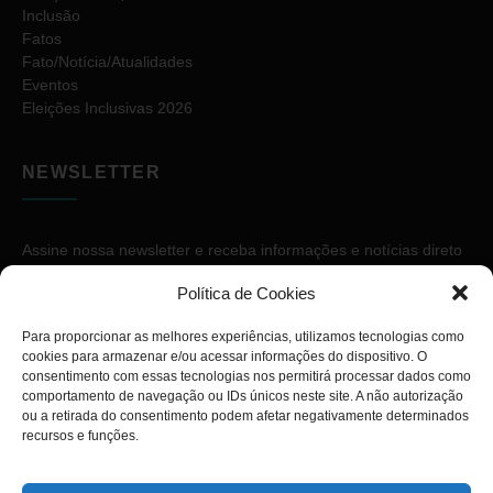
Inclusão
Fatos
Fato/Notícia/Atualidades
Eventos
Eleições Inclusivas 2026
NEWSLETTER
Assine nossa newsletter e receba informações e notícias direto
no seu e-mail.
Política de Cookies
Para proporcionar as melhores experiências, utilizamos tecnologias como
cookies para armazenar e/ou acessar informações do dispositivo. O
consentimento com essas tecnologias nos permitirá processar dados como
comportamento de navegação ou IDs únicos neste site. A não autorização
ou a retirada do consentimento podem afetar negativamente determinados
ASSINAR
recursos e funções.