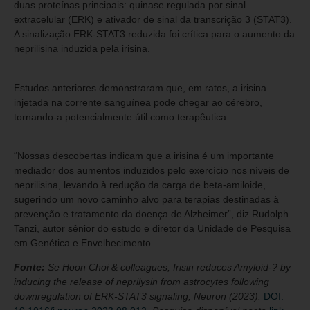
duas proteínas principais: quinase regulada por sinal
extracelular (ERK) e ativador de sinal da transcrição 3 (STAT3).
A sinalização ERK-STAT3 reduzida foi crítica para o aumento da
neprilisina induzida pela irisina.
Estudos anteriores demonstraram que, em ratos, a irisina
injetada na corrente sanguínea pode chegar ao cérebro,
tornando-a potencialmente útil como terapêutica.
“Nossas descobertas indicam que a irisina é um importante
mediador dos aumentos induzidos pelo exercício nos níveis de
neprilisina, levando à redução da carga de beta-amiloide,
sugerindo um novo caminho alvo para terapias destinadas à
prevenção e tratamento da doença de Alzheimer”, diz Rudolph
Tanzi, autor sênior do estudo e diretor da Unidade de Pesquisa
em Genética e Envelhecimento.
Fonte:
Se Hoon Choi & colleagues, Irisin reduces Amyloid-? by
inducing the release of neprilysin from astrocytes following
downregulation of ERK-STAT3 signaling, Neuron (2023).
DOI: