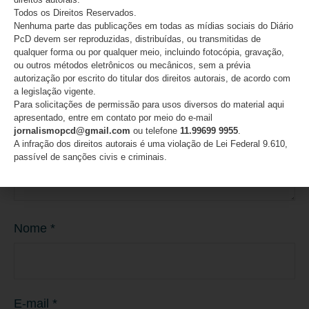
O seu endereço de e-mail não será publicado.
Campos
Todos os Direitos Reservados.
obrigatórios são marcados com
*
Nenhuma parte das publicações em todas as mídias sociais do Diário
PcD devem ser reproduzidas, distribuídas, ou transmitidas de
Comentário
*
qualquer forma ou por qualquer meio, incluindo fotocópia, gravação,
ou outros métodos eletrônicos ou mecânicos, sem a prévia
autorização por escrito do titular dos direitos autorais, de acordo com
a legislação vigente.
Para solicitações de permissão para usos diversos do material aqui
apresentado, entre em contato por meio do e-mail
jornalismopcd@gmail.com
ou telefone
11.99699 9955
.
A infração dos direitos autorais é uma violação de Lei Federal 9.610,
passível de sanções civis e criminais.
Nome
*
E-mail
*