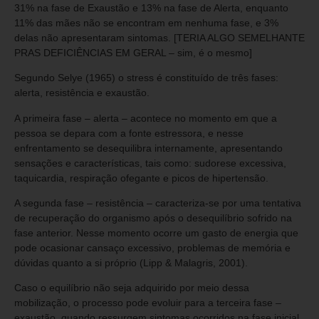
31% na fase de Exaustão e 13% na fase de Alerta, enquanto
11% das mães não se encontram em nenhuma fase, e 3%
delas não apresentaram sintomas. [TERIA ALGO SEMELHANTE
PRAS DEFICIÊNCIAS EM GERAL – sim, é o mesmo]
Segundo Selye (1965) o stress é constituído de três fases:
alerta, resistência e exaustão.
A primeira fase – alerta – acontece no momento em que a
pessoa se depara com a fonte estressora, e nesse
enfrentamento se desequilibra internamente, apresentando
sensações e características, tais como: sudorese excessiva,
taquicardia, respiração ofegante e picos de hipertensão.
A segunda fase – resistência – caracteriza-se por uma tentativa
de recuperação do organismo após o desequilíbrio sofrido na
fase anterior. Nesse momento ocorre um gasto de energia que
pode ocasionar cansaço excessivo, problemas de memória e
dúvidas quanto a si próprio (Lipp & Malagris, 2001).
Caso o equilíbrio não seja adquirido por meio dessa
mobilização, o processo pode evoluir para a terceira fase –
exaustão, quando ressurgem sintomas ocorridos na fase inicial,