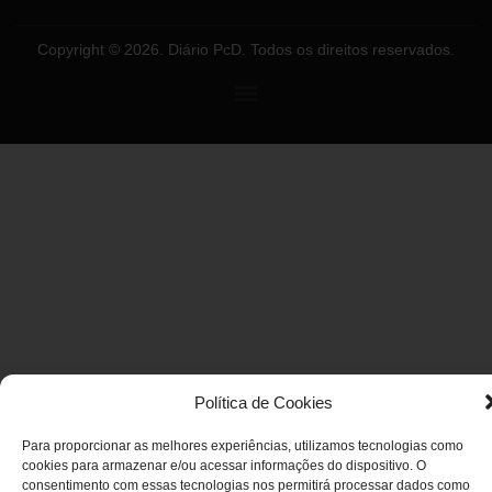
Copyright © 2026. Diário PcD. Todos os direitos reservados.
Política de Cookies
Para proporcionar as melhores experiências, utilizamos tecnologias como
cookies para armazenar e/ou acessar informações do dispositivo. O
consentimento com essas tecnologias nos permitirá processar dados como