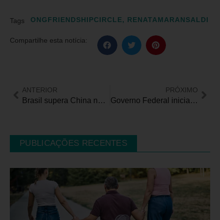
ONGFRIENDSHIPCIRCLE
,
RENATAMARANSALDI
Tags
Compartilhe esta notícia:
ANTERIOR
PRÓXIMO
Brasil supera China no total de medalhas no Mundial de Atletismo Paralímpico em Paris
Governo Federal inicia diálogo com municípios para elaboração do Plano Viver Sem Limites 2
PUBLICAÇÕES RECENTES