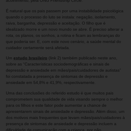
acolhimento, pela ONG Friendship Circle.
É natural que os pais passem por uma instabilidade psicológica
quando o processo do luto se instala: negação, isolamento,
raiva, barganha, depressão e aceitação. O filho que é
idealizado morre e um novo mundo se abre. É preciso alterar a
rota, os planos, os sonhos, a rotina e ficam as lembranças do
que poderia ser. E, com este novo cenário, a saúde mental do
cuidador certamente será afetada.
Um
estudo brasileiro
(link 2) também publicado neste ano,
sobre as “Características sociodemográficas e sinais de
depressão e ansiedade em mães/pais/cuidadores de autistas”
foi constatada a presença de sintomas de depressão e
ansiedade em 54,8% e 41,9%, respectivamente.
Uma das conclusões do referido estudo é que muitos pais
comprometem sua qualidade de vida visando sempre o melhor
para os filhos e este fator pode aumentar a chance de
apresentarem sinais de ansiedade e depressão. Além disso, um
dos motivos mais frequentes que levam mães/pais/cuidadores à
presença de sintomas de ansiedade e depressão incluem a
dificuldade de comunicação com a criança, por não