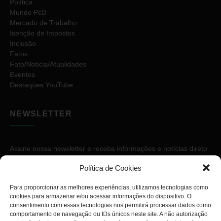
Política
Mundo PcD
Mercado de Trabalho
Isenção de Impostos
Inclusão
Fatos
Fato/Notícia/Atualidades
Eventos
Destaques YouTube
NEWSLETTER
Assine nossa newsletter e receba informações e notícias direto
no seu e-mail.
Política de Cookies
Para proporcionar as melhores experiências, utilizamos tecnologias como
cookies para armazenar e/ou acessar informações do dispositivo. O
consentimento com essas tecnologias nos permitirá processar dados como
comportamento de navegação ou IDs únicos neste site. A não autorização