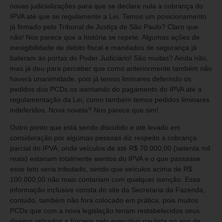
novas judicializações para que se declare nula a cobrança do
IPVA até que se regulamente a Lei. Temos um posicionamento
já firmado pelo Tribunal de Justiça de São Paulo? Claro que
não! Nos parece que a história se repete. Algumas ações de
inexigibilidade de débito fiscal e mandados de segurança já
bateram às portas do Poder Judiciário! São muitas? Ainda não,
mas já deu para perceber que como anteriormente também não
haverá unanimidade, pois já temos liminares deferindo os
pedidos dos PCDs os isentando do pagamento do IPVA até a
regulamentação da Lei, como também temos pedidos liminares
indeferidos. Nova novela? Nos parece que sim!
Outro ponto que está sendo discutido e até levado em
consideração por algumas pessoas diz respeito a cobrança
parcial do IPVA, onde veículos de até R$ 70.000,00 (setenta mil
reais) estariam totalmente isentos do IPVA e o que passasse
esse teto seria tributado, sendo que veículos acima de R$
100.000,00 não mais contariam com qualquer isenção. Essa
informação inclusive consta do site da Secretaria da Fazenda,
contudo, também não fora colocado em prática, pois muitos
PCDs que com a nova legislação teriam restabelecidos seus
direitos retirados a fórceps pelo executivo paulista no ano de