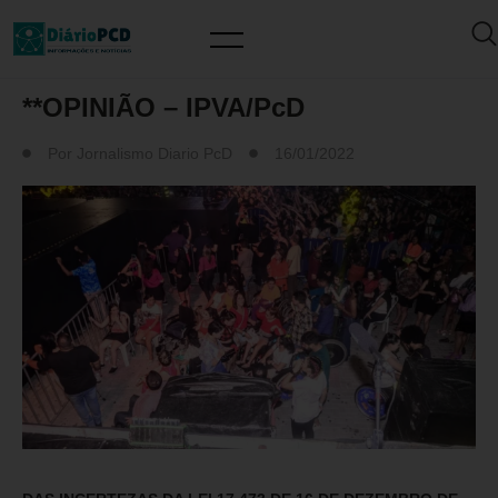
ARTIGO/OPINIÃO
**OPINIÃO – IPVA/PcD
Por
Jornalismo Diario PcD
16/01/2022