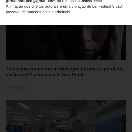
jornalismopcd@gmail.com
ou telefone
11.99699 9955
.
A infração dos direitos autorais é uma violação de Lei Federal 9.610,
passível de sanções civis e criminais.
Judiciário condenou médico que provocou perda de
visão em 21 pessoas em São Paulo
05/08/2026