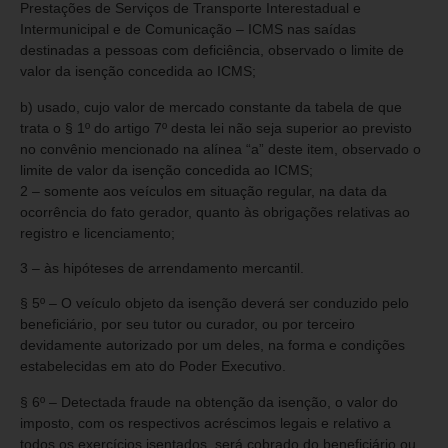
Prestações de Serviços de Transporte Interestadual e
Intermunicipal e de Comunicação – ICMS nas saídas
destinadas a pessoas com deficiência, observado o limite de
valor da isenção concedida ao ICMS;
b) usado, cujo valor de mercado constante da tabela de que
trata o § 1º do artigo 7º desta lei não seja superior ao previsto
no convênio mencionado na alínea “a” deste item, observado o
limite de valor da isenção concedida ao ICMS;
2 – somente aos veículos em situação regular, na data da
ocorrência do fato gerador, quanto às obrigações relativas ao
registro e licenciamento;
3 – às hipóteses de arrendamento mercantil.
§ 5º – O veículo objeto da isenção deverá ser conduzido pelo
beneficiário, por seu tutor ou curador, ou por terceiro
devidamente autorizado por um deles, na forma e condições
estabelecidas em ato do Poder Executivo.
§ 6º – Detectada fraude na obtenção da isenção, o valor do
imposto, com os respectivos acréscimos legais e relativo a
todos os exercícios isentados, será cobrado do beneficiário ou