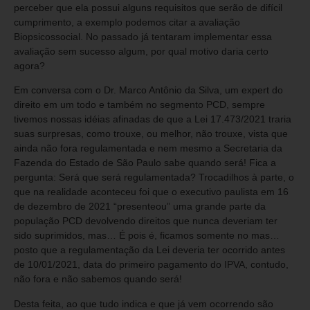
perceber que ela possui alguns requisitos que serão de difícil
cumprimento, a exemplo podemos citar a avaliação
Biopsicossocial. No passado já tentaram implementar essa
avaliação sem sucesso algum, por qual motivo daria certo
agora?
Em conversa com o Dr. Marco Antônio da Silva, um expert do
direito em um todo e também no segmento PCD, sempre
tivemos nossas idéias afinadas de que a Lei 17.473/2021 traria
suas surpresas, como trouxe, ou melhor, não trouxe, vista que
ainda não fora regulamentada e nem mesmo a Secretaria da
Fazenda do Estado de São Paulo sabe quando será! Fica a
pergunta: Será que será regulamentada? Trocadilhos à parte, o
que na realidade aconteceu foi que o executivo paulista em 16
de dezembro de 2021 “presenteou” uma grande parte da
população PCD devolvendo direitos que nunca deveriam ter
sido suprimidos, mas… É pois é, ficamos somente no mas…
posto que a regulamentação da Lei deveria ter ocorrido antes
de 10/01/2021, data do primeiro pagamento do IPVA, contudo,
não fora e não sabemos quando será!
Desta feita, ao que tudo indica e que já vem ocorrendo são