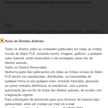
Sua reprodução é permitida, desde que citada as fontes.
Tags
#JOÃODÓRIA
,
#LUTAPCD
,
DIREITOSPCD
,
IPVAPCD
,
ISENÇÃOPCD
Aviso de Direitos Autorais
Compartilhe esta notícia:
Todos os direitos sobre os conteúdos publicados em todas as mídias
sociais do Diário PcD, incluindo textos, imagens, gráficos, e qualquer
outro material, estão reservados e são protegidos pelas leis de
direitos autorais.
Todos os Direitos Reservados.
ANTERIOR
PRÓXIMO
Nenhuma parte das publicações em todas as mídias sociais do Diário
ABBC promove inclusão no mercado financeiro de PCDs
Políticas para pessoas com deficiência fecham 2021 com 99,6% de execução orçamentária
PcD devem ser reproduzidas, distribuídas, ou transmitidas de
qualquer forma ou por qualquer meio, incluindo fotocópia, gravação,
ou outros métodos eletrônicos ou mecânicos, sem a prévia
autorização por escrito do titular dos direitos autorais, de acordo com
a legislação vigente.
PUBLICAÇÕES RECENTES
Para solicitações de permissão para usos diversos do material aqui
apresentado, entre em contato por meio do e-mail