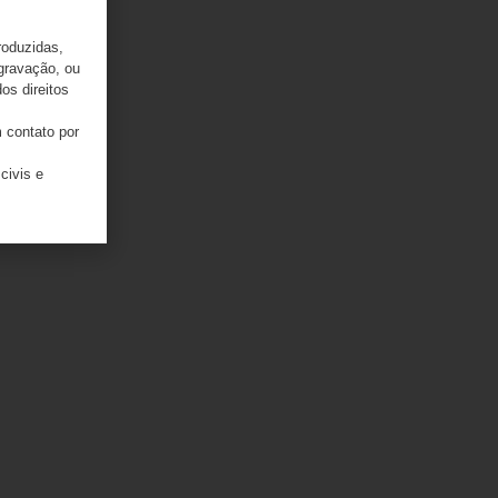
roduzidas,
 gravação, ou
os direitos
 contato por
civis e