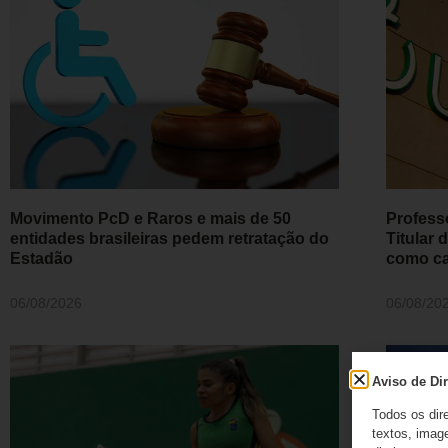
Movimento PcD e Raros e mais de 50
Profess
entidades brasileiras pedem retratação do
Titular
Estadão
como ca
06/08/2026
06/08/20
Aviso de Dir
Todos os dir
textos, image