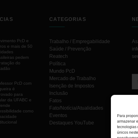
CIAS
CATEGORIAS
N
vimento PcD e
Trabalho / Empregabilidade
As
ros e mais de 50
Saúde / Prevenção
in
tidades
Reatech
se
asileiras pedem
tratação do
Política
tadão
Mundo PcD
Mercado de Trabalho
ofessor PcD com
Isenção de Impostos
gueira é
Inclusão
rovado para
tular da UFABC e
Fatos
fende
Fato/Notícia/Atualidades
essibilidade como
Eventos
Para proporc
pacidade
armazenar e
titucional
Destaques YouTube
tecnologias
únicos neste
negativamen