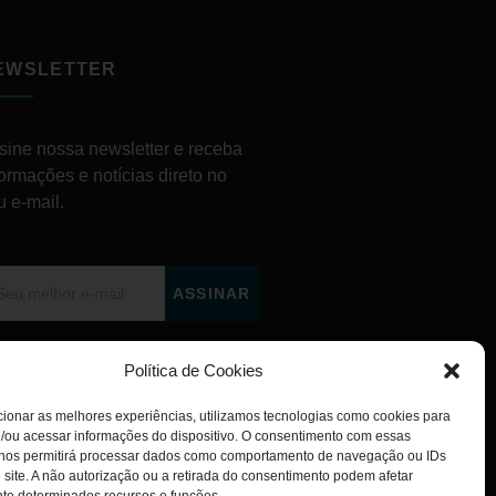
EWSLETTER
sine nossa newsletter e receba
formações e notícias direto no
u e-mail.
ASSINAR
Política de Cookies
ionar as melhores experiências, utilizamos tecnologias como cookies para
/ou acessar informações do dispositivo. O consentimento com essas
 nos permitirá processar dados como comportamento de navegação ou IDs
 site. A não autorização ou a retirada do consentimento podem afetar
te determinados recursos e funções.