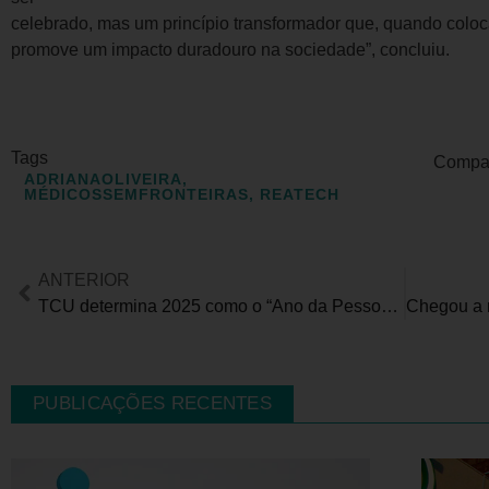
celebrado, mas um princípio transformador que, quando coloca
promove um impacto duradouro na sociedade”, concluiu.
Tags
Compart
ADRIANAOLIVEIRA
,
MÉDICOSSEMFRONTEIRAS
,
REATECH
ANTERIOR
TCU determina 2025 como o “Ano da Pessoa com Deficiência no Controle Externo Brasileiro”
PUBLICAÇÕES RECENTES