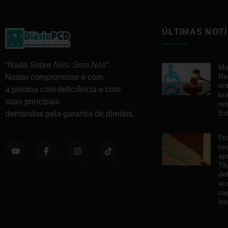
ÚLTIMAS NOTÍ
“
Nada Sobre Nós. Sem Nós”
.
Mo
Ra
Nosso compromisso é com
en
a pessoa com deficiência e com
br
suas principais
re
Es
demandas pela garantia de direitos.
Pr
ce
ap
Ti
de
ac
ca
ins