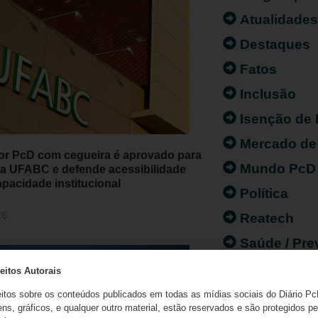
Atualidade
Destaques
Fatos
Inclusão
Isenção de
Mercado de
or PcD com cegueira é aprovado para
Mundo PcD
 da UFABC e defende acessibilidade
pacidade institucional
Política
26
Reatech
Saúde / Pr
eitos Autorais
eitos sobre os conteúdos publicados em todas as mídias sociais do Diário Pc
ns, gráficos, e qualquer outro material, estão reservados e são protegidos pe