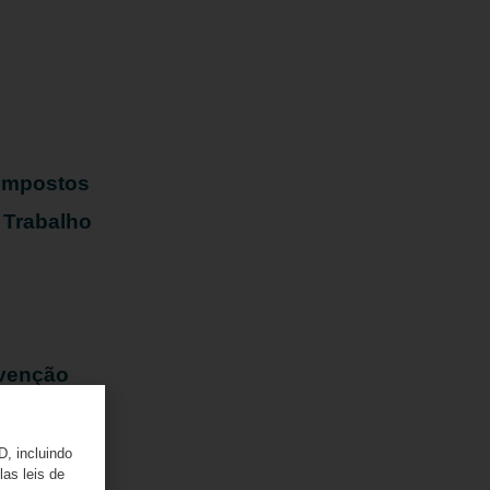
s
 Impostos
 Trabalho
evenção
D, incluindo
las leis de