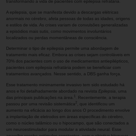
transformando a vida de pacientes com epilepsia refratária.
A epilepsia, que se manifesta devido a descargas elétricas
anormais no cérebro, afeta pessoas de todas as idades, origens
e estilos de vida. As crises variam de convulsões generalizadas
a episódios mais sutis, como movimentos involuntários
localizados ou perdas momentâneas de consciência.
Determinar o tipo de epilepsia permite uma abordagem de
tratamento mais eficaz. Embora as crises sejam controláveis em
70% dos pacientes com o uso de medicamentos antiepilépticos,
pacientes com epilepsia refratária podem se beneficiar com
tratamentos avançados. Nesse sentido, a DBS ganha força.
Esse tratamento minimamente invasivo tem sido estudado há
anos e foi detalhadamente abordado na revista
Epilepsia
, uma
1
das principais publicações na área.
. Recentemente, a terapia
2
passou por uma revisão sistemática
, que identificou um
aumento na eficácia ao longo dos anos O procedimento envolve
a implantação de eletrodos em áreas específicas do cérebro,
como o núcleo talâmico ou o hipocampo, que são conectados a
um neuroestimulador para modular a atividade neural. Esse
aparelho recebe estímulos constantes, com o objetivo bloquear