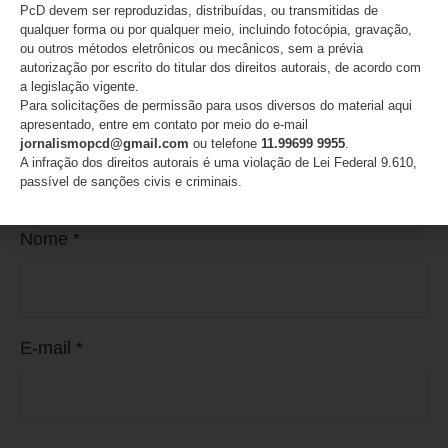
PcD devem ser reproduzidas, distribuídas, ou transmitidas de
qualquer forma ou por qualquer meio, incluindo fotocópia, gravação,
ou outros métodos eletrônicos ou mecânicos, sem a prévia
autorização por escrito do titular dos direitos autorais, de acordo com
a legislação vigente.
Para solicitações de permissão para usos diversos do material aqui
apresentado, entre em contato por meio do e-mail
jornalismopcd@gmail.com
ou telefone
11.99699 9955
.
A infração dos direitos autorais é uma violação de Lei Federal 9.610,
passível de sanções civis e criminais.
Nome
*
E-mail
*