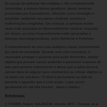
As causas da epilepsia são múltiplas e não completamente
conhecidas, e incluem fatores genéticos, danos cerebrais
provocados por traumatismos, infecções como meningite e
encefalite, acidentes vasculares cerebrais, tumores e
malformações congênitas. Em crianças, a epilepsia muitas
vezes está associada ao desenvolvimento cerebral, enquanto
em idosos, as crises frequentemente estão associadas a
doenças neurodegenerativas, como Alzheimer e Parkinson.
O enfrentamento de uma crise epiléptica requer conhecimento
por parte da sociedade. Durante uma crise convulsiva, é
necessário proteger o paciente para evitar ferimentos, afastar
objetos que possam causar acidentes e posicionar a pessoa de
lado para prevenir sufocamento e deixar que a saliva escorra.
Jamais deve-se segurar seus movimentos ou colocar objetos ou
os dedos em sua boca. “O ideal é permanecer ao lado do
paciente e aguardar que a crise acabe, o que ocorre
geralmente em até três minutos”, alerta o médico.
Referências:
1: FISHER, Robert; SALANOVA, Vicenta; WITT, Thomas; et al.