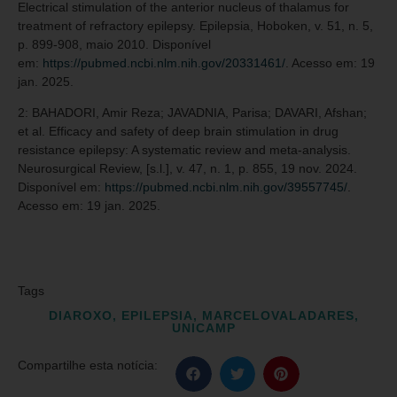
Electrical stimulation of the anterior nucleus of thalamus for
treatment of refractory epilepsy. Epilepsia, Hoboken, v. 51, n. 5,
p. 899-908, maio 2010. Disponível
em:
https://pubmed.ncbi.nlm.nih.gov/20331461/
. Acesso em: 19
jan. 2025.
2: BAHADORI, Amir Reza; JAVADNIA, Parisa; DAVARI, Afshan;
et al. Efficacy and safety of deep brain stimulation in drug
resistance epilepsy: A systematic review and meta-analysis.
Neurosurgical Review, [s.l.], v. 47, n. 1, p. 855, 19 nov. 2024.
Disponível em:
https://pubmed.ncbi.nlm.nih.gov/39557745/
.
Acesso em: 19 jan. 2025.
Tags
DIAROXO
,
EPILEPSIA
,
MARCELOVALADARES
,
UNICAMP
Compartilhe esta notícia: