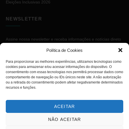
Eleições Inclusivas 2026
NEWSLETTER
Assine nossa newsletter e receba informações e notícias direto
no seu e-mail.
Política de Cookies
Para proporcionar as melhores experiências, utilizamos tecnologias como
cookies para armazenar e/ou acessar informações do dispositivo. O
consentimento com essas tecnologias nos permitirá processar dados como
comportamento de navegação ou IDs únicos neste site. A não autorização
ou a retirada do consentimento podem afetar negativamente determinados
ASSINAR
recursos e funções.
ACEITAR
NÃO ACEITAR
Copyright © 2026. Diário PcD. Todos os direitos reservados.