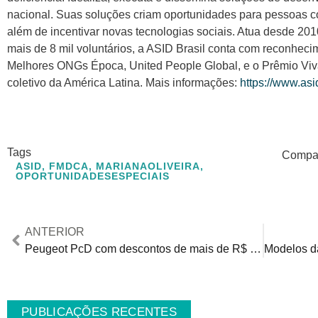
nacional. Suas soluções criam oportunidades para pessoas com
além de incentivar novas tecnologias sociais. Atua desde 2
mais de 8 mil voluntários, a ASID Brasil conta com reconheci
Melhores ONGs Época, United People Global, e o Prêmio Viv
coletivo da América Latina. Mais informações:
https://www.asid
Tags
Compart
ASID
,
FMDCA
,
MARIANAOLIVEIRA
,
OPORTUNIDADESESPECIAIS
ANTERIOR
Peugeot PcD com descontos de mais de R$ 27 mil reais em junho
PUBLICAÇÕES RECENTES