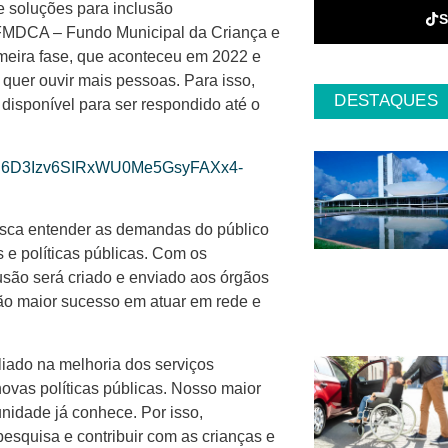
de soluções para inclusão
 FMDCA – Fundo Municipal da Criança e
imeira fase, que aconteceu em 2022 e
quer ouvir mais pessoas. Para isso,
DESTAQUES
á disponível para ser respondido até o
ghh6D3Izv6SIRxWU0Me5GsyFAXx4-
usca entender as demandas do público
 e políticas públicas. Com os
usão será criado e enviado aos órgãos
rão maior sucesso em atuar em rede e
iado na melhoria dos serviços
ovas políticas públicas. Nosso maior
nidade já conhece. Por isso,
pesquisa e contribuir com as crianças e