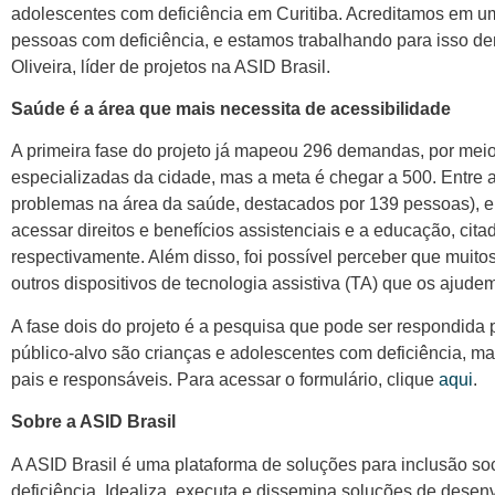
adolescentes com deficiência em Curitiba. Acreditamos em u
pessoas com deficiência, e estamos trabalhando para isso den
Oliveira, líder de projetos na ASID Brasil.
Saúde é a área que mais necessita de acessibilidade
A primeira fase do projeto já mapeou 296 demandas, por meio 
especializadas da cidade, mas a meta é chegar a 500. Entre a
problemas na área da saúde, destacados por 139 pessoas), e
acessar direitos e benefícios assistenciais e a educação, cit
respectivamente. Além disso, foi possível perceber que muito
outros dispositivos de tecnologia assistiva (TA) que os ajudem
A fase dois do projeto é a pesquisa que pode ser respondida p
público-alvo são crianças e adolescentes com deficiência, m
pais e responsáveis. Para acessar o formulário, clique
aqui
.
Sobre a ASID Brasil
A ASID Brasil é uma plataforma de soluções para inclusão 
deficiência. Idealiza, executa e dissemina soluções de desenv