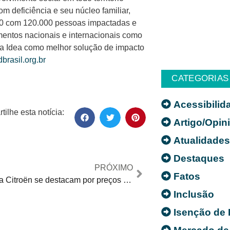
 deficiência e seu núcleo familiar,
010 com 120.000 pessoas impactadas e
mentos nacionais e internacionais como
a Idea como melhor solução de impacto
brasil.org.br
CATEGORIAS
Acessibilid
ilhe esta notícia:
Artigo/Opin
Atualidade
Destaques
PRÓXIMO
Fatos
Modelos da Citroën se destacam por preços especiais em junho para PcD
Inclusão
Isenção de