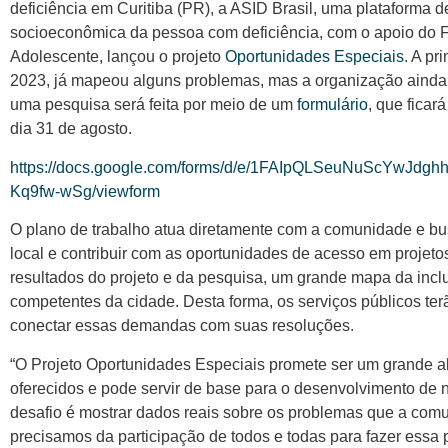
deficiência em Curitiba (PR), a ASID Brasil, uma plataforma 
socioeconômica da pessoa com deficiência, com o apoio do
Adolescente, lançou o projeto
Oportunidades Especiais
. A pr
2023, já mapeou alguns problemas, mas a organização ainda 
uma pesquisa será feita por meio de um
formulário
, que ficar
dia 31 de agosto.
https://docs.google.com/forms/d/e/1FAIpQLSeuNuScYwJd
Kq9fw-wSg/viewform
O plano de trabalho atua diretamente com a comunidade e b
local e contribuir com as oportunidades de acesso em projetos
resultados do projeto e da pesquisa, um grande mapa da incl
competentes da cidade. Desta forma, os serviços públicos te
conectar essas demandas com suas resoluções.
“O Projeto Oportunidades Especiais promete ser um grande al
oferecidos e pode servir de base para o desenvolvimento de n
desafio é mostrar dados reais sobre os problemas que a comu
precisamos da participação de todos e todas para fazer essa 