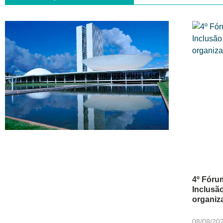
4º Fóru
Inclusã
organiz
08/08/20