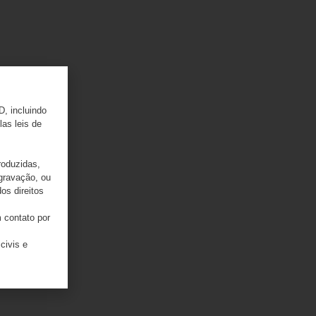
D, incluindo
las leis de
roduzidas,
 gravação, ou
os direitos
 contato por
civis e