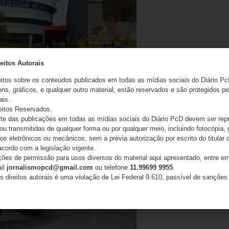
eitos Autorais
ebra 50 anos da primeira medalha do
a história dos Jogos Paralímpicos
eitos sobre os conteúdos publicados em todas as mídias sociais do Diário Pc
ns, gráficos, e qualquer outro material, estão reservados e são protegidos pe
26
ais.
eitos Reservados.
e das publicações em todas as mídias sociais do Diário PcD devem ser rep
 ou transmitidas de qualquer forma ou por qualquer meio, incluindo fotocópia,
s eletrônicos ou mecânicos, sem a prévia autorização por escrito do titular d
acordo com a legislação vigente.
ações de permissão para usos diversos do material aqui apresentado, entre em
ail
jornalismopcd@gmail.com
ou telefone
11.99699 9955
.
s direitos autorais é uma violação de Lei Federal 9.610, passível de sanções 