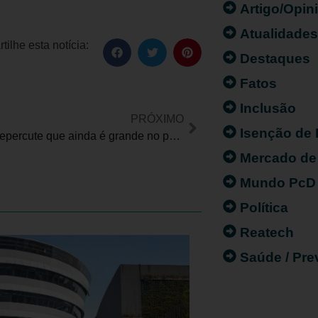
Artigo/Opin
Atualidade
ilhe esta notícia:
Destaques
Fatos
Inclusão
PRÓXIMO
Isenção de
Imprensa repercute que ainda é grande no país o desafio de passageiro com mobilidade reduzida
Mercado de
Mundo PcD
Política
Reatech
Saúde / Pr