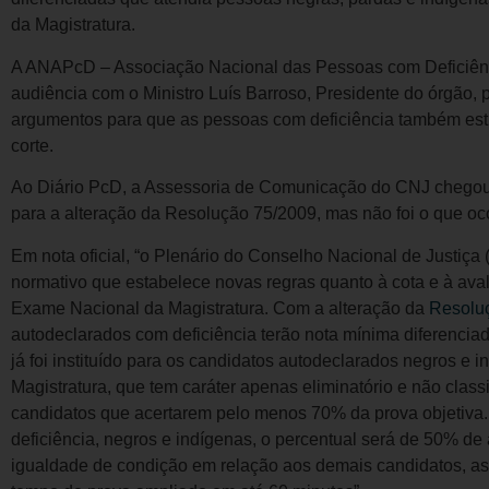
da Magistratura.
A ANAPcD – Associação Nacional das Pessoas com Deficiên
audiência com o Ministro Luís Barroso, Presidente do órgão,
argumentos para que as pessoas com deficiência também es
corte.
Ao Diário PcD, a Assessoria de Comunicação do CNJ chegou a
para a alteração da Resolução 75/2009, mas não foi o que ocor
Em nota oficial, “o Plenário do Conselho Nacional de Justiç
normativo que estabelece novas regras quanto à cota e à ava
Exame Nacional da Magistratura. Com a alteração da
Resolu
autodeclarados com deficiência terão nota mínima diferenci
já foi instituído para os candidatos autodeclarados negros e
Magistratura, que tem caráter apenas eliminatório e não classif
candidatos que acertarem pelo menos 70% da prova objetiva
deficiência, negros e indígenas, o percentual será de 50% de 
igualdade de condição em relação aos demais candidatos, as