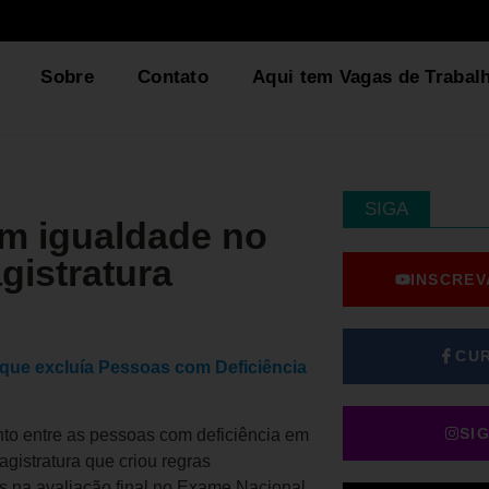
Sobre
Contato
Aqui tem Vagas de Trabal
SIGA
m igualdade no
gistratura
INSCREV
CU
que excluía Pessoas com Deficiência
SI
to entre as pessoas com deficiência em
istratura que criou regras
s na avaliação final no Exame Nacional