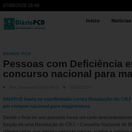
07/08/2026 16:48
Início
Notícias
MUNDO PCD
Pessoas com Deficiência e
concurso nacional para ma
Por
Jornalismo Diario PcD
20/02/2024
ANAPcD havia se manifestado contra Resolução do CNJ 
em certame nacional para magistratura
Desde o final do ano passado havia um certo descontentamen
função de uma Resolução do CNJ – Conselho Nacional de Mag
diferenciadas que atendia pessoas negras, pardas e indígena