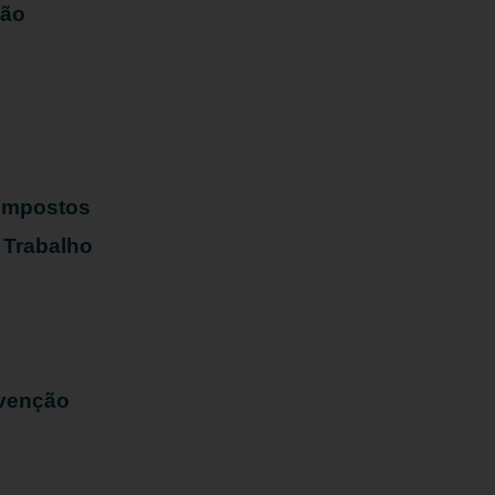
ião
s
 Impostos
 Trabalho
evenção