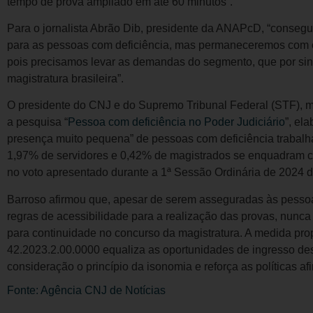
tempo de prova ampliado em até 60 minutos”.
Para o jornalista Abrão Dib, presidente da ANAPcD, “conseg
para as pessoas com deficiência, mas permaneceremos com o
pois precisamos levar as demandas do segmento, que por sin
magistratura brasileira”.
O presidente do CNJ e do Supremo Tribunal Federal (STF), mi
a pesquisa “
Pessoa com deficiência no Poder Judiciário
”, el
presença muito pequena” de pessoas com deficiência trabalh
1,97% de servidores e 0,42% de magistrados se enquadram c
no voto apresentado durante a 1ª Sessão Ordinária de 2024 
Barroso afirmou que, apesar de serem asseguradas às pessoa
regras de acessibilidade para a realização das provas, nunca
para continuidade no concurso da magistratura. A medida pr
42.2023.2.00.0000 equaliza as oportunidades de ingresso de
consideração o princípio da isonomia e reforça as políticas a
Fonte: Agência CNJ de Notícias