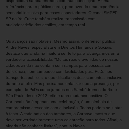
disponibiliza samba enredos com audiodescrição. É uma
referência para o público surdo, promovendo uma experiência
sensorial inclusiva para esses espectadores. O canal SMPEP
SP no YouTube também realiza transmissão com
audiodescrição dos desfiles, em tempo real.
Os avanços são notáveis. Mesmo assim, o defensor público
André Naves, especialista em Direitos Humanos e Sociais,
destaca que ainda há muito a ser feito para alcançarmos uma
verdadeira acessibilidade. “Muitas ruas e avenidas de nossas
cidades ainda não contam com rampas para pessoas com
deficiência; nem tampouco com facilidades para PcDs nos
transportes públicos, o que dificulta os deslocamentos, inclusive
durante a folia. Mas precisamos enfatizar que a presença, por
exemplo, de PcDs como jurados nos Sambódromos do Rio e
São Paulo desde 2012 reflete uma mudança positiva. O
Carnaval não é apenas uma celebração, é um símbolo de
compromisso crescente com a inclusão. Todos podem se juntar
à festa. A cada batida dos tambores, o Carnaval mostra que
deve ser verdadeiramente uma celebração para todos. Afinal, a
alegria não conhece limites”, pontua Naves.