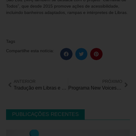
Todos”, que desde 2015 promove ações de acessibilidade,
incluindo banheiros adaptados, rampas e intérpretes de Libras.
Tags
Compartilhe esta notícia:
ANTERIOR
PRÓXIMO
Tradução em Libras e audiodescrição no Carnaval do Rio de Janeiro
Programa New Voices, curso para roteiristas estreantes, tem inscrições até o dia 16
PUBLICAÇÕES RECENTES