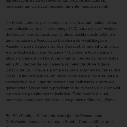
agremiações estão desenvolvendo projetos inovadores,
moldando um Carnaval verdadeiramente mais acessível.
No Rio de Janeiro, por exemplo, a folia já atraiu muitos foliões
com deficiência no último domingo (4/2) para o bloco “Foliões
da Abrace”, em Copacabana. O bloco desfila desde 2018 e é
uma iniciativa da Associação Brasileira de Reabilitação e
Assistência aos Cegos e Surdos (Abrace). A madrinha do bloco
é a vereadora Luciana Novaes (PT), primeira tetraplégica a
atuar na Câmara do Rio. A parlamentar perdeu os movimentos
em 2003, depois de ser baleada no pátio da Universidade
Estácio de Sá. Hoje, ela é uma das mais atuantes na causa dos
PcDs. “A importância de um bloco como esse é mostrar para a
sociedade que o lugar da pessoa com deficiência é onde ela
quiser estar. Nós também precisamos de diversão e o Carnaval
é uma festa genuinamente inclusiva. Todo mundo é igual,
mesmo que cada um tenha as suas particularidades”, afirma.
Em São Paulo, a Secretaria Municipal da Pessoa com
Deficiência desenvolve o projeto Samba Com as Mãos, que