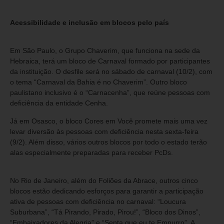
Acessibilidade e inclusão em blocos pelo país
Em São Paulo, o Grupo Chaverim, que funciona na sede da
Hebraica, terá um bloco de Carnaval formado por participantes
da instituição. O desfile será no sábado de carnaval (10/2), com
o tema “Carnaval da Bahia é no Chaverim”. Outro bloco
paulistano inclusivo é o “Carnacenha”, que reúne pessoas com
deficiência da entidade Cenha.
Já em Osasco, o bloco Cores em Você promete mais uma vez
levar diversão às pessoas com deficiência nesta sexta-feira
(9/2). Além disso, vários outros blocos por todo o estado terão
alas especialmente preparadas para receber PcDs.
No Rio de Janeiro, além do Foliões da Abrace, outros cinco
blocos estão dedicando esforços para garantir a participação
ativa de pessoas com deficiência no carnaval: “Loucura
Suburbana”, “Tá Pirando, Pirado, Pirou!”, “Bloco dos Dinos”,
“Embaixadores da Alegria” e “Senta que eu te Empurro”. A