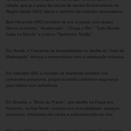
cidade, que já é palco da escola de samba Embaixadores da
Alegria desde 2003, lidera o caminho da inclusão carnavalesca.
Belo Horizonte (MG) também se une à causa, com quatro
blocos inclusivos: “Apaetucada”, “Chega o Rei”, “Todo Mundo
Cabe no Mundo” e o bloco “Tamborins Tantãs”.
Em Recife, o Camarote da Acessibilidade no desfile do “Galo da
Madrugada” reforça o compromisso com a celebração inclusiva.
Em Salvador (BA) a inclusão se manifesta também nos
camarotes acessíveis, proporcionando conforto e segurança
para foliões com deficiência.
Em Brasília, o “Bloco do Prazer”, que desfila na Praça dos
Prazeres, na Asa Norte, contará com acessibilidade, espaços
exclusivos, intérpretes de Libras e audiodescrição ao vivo.
São Luiz (MA) também se destaca com o projeto “Carnaval de