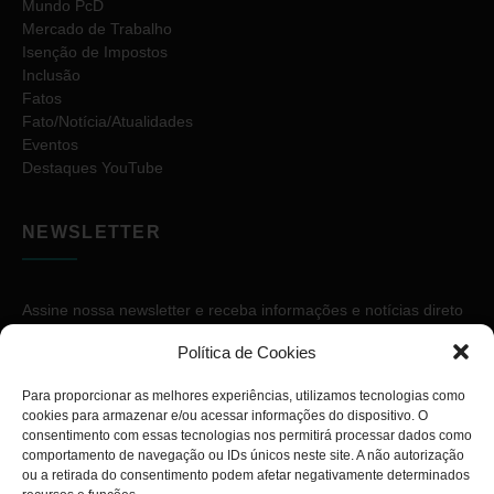
Mundo PcD
Mercado de Trabalho
Isenção de Impostos
Inclusão
Fatos
Fato/Notícia/Atualidades
Eventos
Destaques YouTube
NEWSLETTER
Assine nossa newsletter e receba informações e notícias direto
no seu e-mail.
Política de Cookies
Para proporcionar as melhores experiências, utilizamos tecnologias como
cookies para armazenar e/ou acessar informações do dispositivo. O
consentimento com essas tecnologias nos permitirá processar dados como
comportamento de navegação ou IDs únicos neste site. A não autorização
ou a retirada do consentimento podem afetar negativamente determinados
ASSINAR