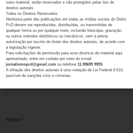
outro material, estão reservados e são protegidos pelas leis de
direitos autorais.
Deixe um comentário
Todos os Direitos Reservados.
Nenhuma parte das publicações em todas as mídias sociais do Diário
O seu endereço de e-mail não será publicado.
Campos
PcD devem ser reproduzidas, distribuídas, ou transmitidas de
obrigatórios são marcados com
*
qualquer forma ou por qualquer meio, incluindo fotocópia, gravação,
ou outros métodos eletrônicos ou mecânicos, sem a prévia
Comentário
*
autorização por escrito do titular dos direitos autorais, de acordo com
a legislação vigente.
Para solicitações de permissão para usos diversos do material aqui
apresentado, entre em contato por meio do e-mail
jornalismopcd@gmail.com
ou telefone
11.99699 9955
.
A infração dos direitos autorais é uma violação de Lei Federal 9.610,
passível de sanções civis e criminais.
Nome
*