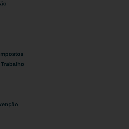
ião
s
 Impostos
 Trabalho
evenção