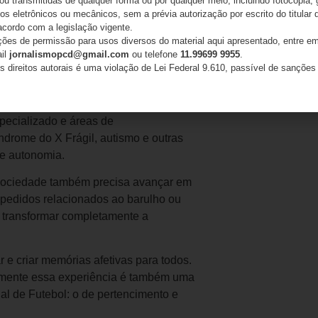
 ou transmitidas de qualquer forma ou por qualquer meio, incluindo fotocópia,
s eletrônicos ou mecânicos, sem a prévia autorização por escrito do titular d
María acredita que ainda há um longo
acordo com a legislação vigente.
ações de permissão para usos diversos do material aqui apresentado, entre em
iramente inclusivos para pessoas
ail
jornalismopcd@gmail.com
ou telefone
11.99699 9955
.
de futebol colocassem à disposição
s direitos autorais é uma violação de Lei Federal 9.610, passível de sanções 
culturais ao redor do mundo, costumam
specializado e áreas de
rome do X Frágil, autismo e outras
 e autonomia.
a sociedade também precisa avançar em
 pedidos relacionados ao barulho ou
transformar completamente a
r e criar memórias afetivas para todos.
amente essa experiência é também uma
al de Futebol: o de pertencimento e