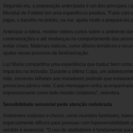
Segundo ela, a preparação antecipada é um dos principais 
Mundial de Futebol em uma experiência positiva. “Falar com e
jogos, o barulho no prédio, na rua ajuda muito a prepará-los 
Antecipar a rotina, mostrar vídeos curtos sobre o ambiente da
comemorações e até mudanças no comportamento das pessoa
evitar crises. Materiais lúdicos, como álbuns temáticos e re
ajudar nesse processo de familiarização.
Luz María compartilha uma experiência que traduz bem com
impactos na inclusão. Durante a última Copa, um adolescente 
mãe, escreveu bilhetes aos moradores pedindo que evitassem
provocava pânico nele. Cada mensagem vinha acompanhada 
impressionante como todo mundo colaborou”, relembra.
Sensibilidade sensorial pede atenção redobrada
Ambientes ruidosos e cheios, como reuniões familiares, bares
especialmente difíceis para pessoas com hipersensibilidade a
sentido é essencial. “O uso de abafadores é fundamental pa