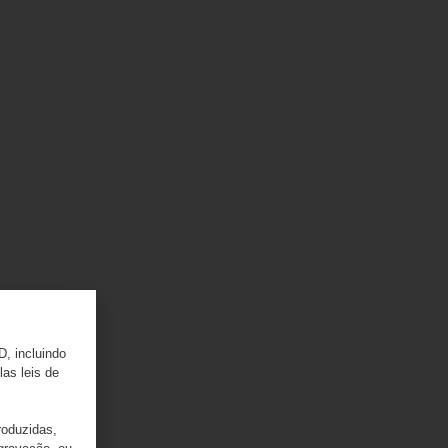
D, incluindo
las leis de
roduzidas,