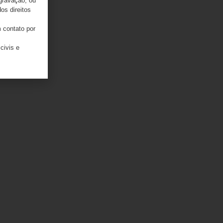
 gravação, ou
os direitos
 contato por
civis e