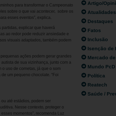
Artigo/Opin
caminhos para transformar o Campeonato
les sobre o que vai acontecer, sobre os
Atualidade
para esses eventos”, explica.
Destaques
s partidas, explicar que haverá
Fatos
s ao redor pode reduzir ansiedade e
Inclusão
cursos visuais adaptados, também podem
Isenção de
o pequenas ações podem gerar grandes
Mercado de
autista de sua vizinhança, junto com a
Mundo PcD
 o uso de cornetas, já que o som
de um pequeno chocolate. “Foi
Política
Reatech
Saúde / Pr
 ou até estádios, podem ser
uditiva. Nesse contexto, proteger o
ra esses momentos”, recomenda Luz