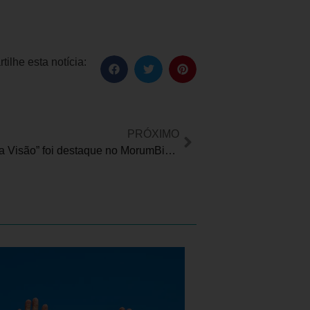
ilhe esta notícia:
PRÓXIMO
“Pega Essa Visão” foi destaque no MorumBis em campanha da Fundação Dorina Nowill para Cegos e São Paulo Futebol Clube