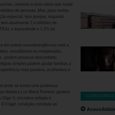
 buzinas, cornetas e uma rotina que muda
 milhões de pessoas. Mas, para muitas
nção especial. Isso porque, segundo
 tem atualmente 2,4 milhões de
TEA), o equivalente a 1,2% da
 e em outras neurodivergências está a
altos, simultâneos ou inesperados,
 , podem provocar desconforto,
atégias simples podem ajudar famílias a
experiência mais positiva, acolhedora e
bol pode se tornar uma poderosa
 que destaca Luz María Romero, gestora
CATEGORIAS
Digo X, iniciativa voltada à
X Frágil, condição correlata ao
Acessibilid