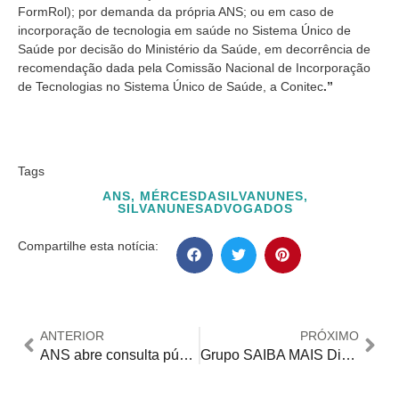
FormRol); por demanda da própria ANS; ou em caso de
incorporação de tecnologia em saúde no Sistema Único de
Saúde por decisão do Ministério da Saúde, em decorrência de
recomendação dada pela Comissão Nacional de Incorporação
de Tecnologias no Sistema Único de Saúde, a Conitec
.”
Tags
ANS
,
MÉRCESDASILVANUNES
,
SILVANUNESADVOGADOS
Compartilhe esta notícia:
ANTERIOR
PRÓXIMO
ANS abre consulta pública para incorporação do ofatumumabe para tratamento da Esclerose Múltipla até 4 de julho
Grupo SAIBA MAIS Direito oferece informações sobre os Direitos das pessoas com deficiência