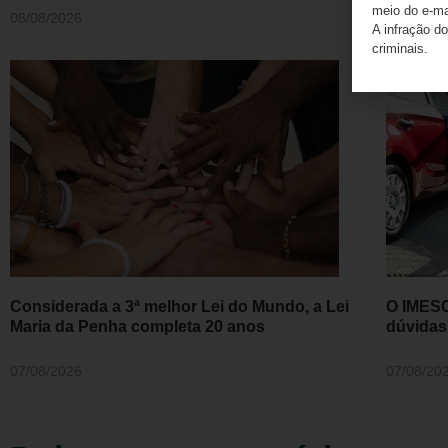
meio do e-m
08/08/2026
A infração do
criminais.
Considerada a 3ª melhor Lei do Mundo, a Lei
O IMESC
Maria da Penha completa 20 anos
dúvidas
07/08/2026
07/08/20