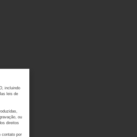
D, incluindo
las leis de
roduzidas,
 gravação, ou
os direitos
 contato por