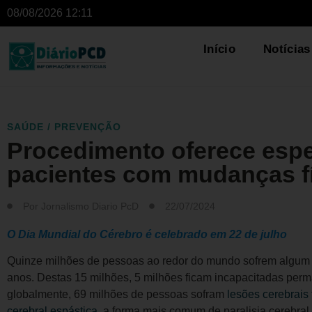
08/08/2026 12:11
Início
Notícias
SAÚDE / PREVENÇÃO
Procedimento oferece esp
pacientes com mudanças f
Por
Jornalismo Diario PcD
22/07/2024
O Dia Mundial do Cérebro é celebrado em 22 de julho
Quinze milhões de pessoas ao redor do mundo sofrem algu
anos. Destas 15 milhões, 5 milhões ficam incapacitadas per
globalmente, 69 milhões de pessoas sofram
lesões cerebrais
cerebral espástica
, a forma mais comum de paralisia cerebra