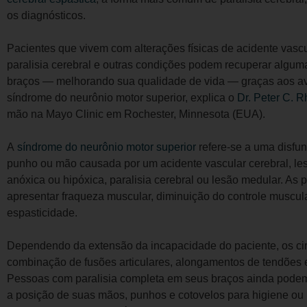
os diagnósticos.
Pacientes que vivem com alterações físicas de acidente vascul
paralisia cerebral e outras condições podem recuperar algu
braços — melhorando sua qualidade de vida — graças aos av
síndrome do neurônio motor superior, explica o
Dr. Peter C. 
mão na Mayo Clinic em Rochester, Minnesota (EUA).
A
síndrome do neurônio motor superior
refere-se a uma disfu
punho ou mão causada por um acidente vascular cerebral, lesã
anóxica ou hipóxica, paralisia cerebral ou lesão medular. A
apresentar fraqueza muscular, diminuição do controle muscula
espasticidade.
Dependendo da extensão da incapacidade do paciente, os ci
combinação de fusões articulares, alongamentos de tendões e
Pessoas com paralisia completa em seus braços ainda podem 
a posição de suas mãos, punhos e cotovelos para higiene ou 