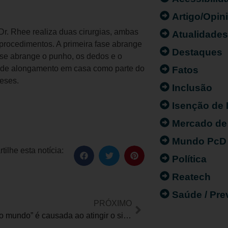
Artigo/Opin
r. Rhee realiza duas cirurgias, ambas
Atualidade
 procedimentos. A primeira fase abrange
Destaques
ase abrange o punho, os dedos e o
os de alongamento em casa como parte do
Fatos
meses.
Inclusão
Isenção de
Mercado de
Mundo PcD
ilhe esta notícia:
Política
Reatech
Saúde / Pr
PRÓXIMO
“Pior dor do mundo” é causada ao atingir o sistema nervoso