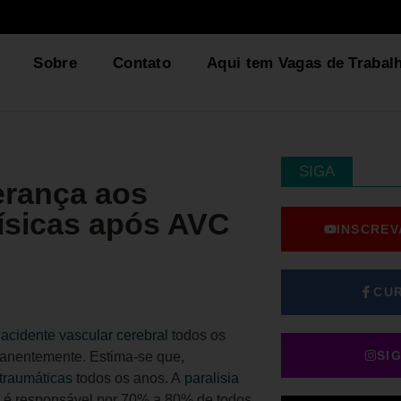
Sobre
Contato
Aqui tem Vagas de Trabal
SIGA
erança aos
ísicas após AVC
INSCREV
CU
m
acidente vascular cerebral
todos os
SI
manentemente. Estima-se que,
 traumáticas
todos os anos. A
paralisia
l, é responsável por 70% a 80% de todos