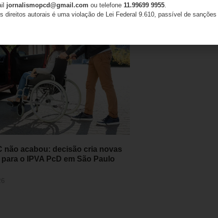
ail
jornalismopcd@gmail.com
ou telefone
11.99699 9955
.
s direitos autorais é uma violação de Lei Federal 9.610, passível de sanções 
 não acabou: decisão cria novas
 para o IPVA PcD em São Paulo
26