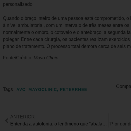
personalizado.
Quando o braço inteiro de uma pessoa está comprometido, o D
à nível ambulatorial, com um intervalo de três meses entre os
normalmente o ombro, o cotovelo e o antebraço; a segunda f
polegar. Entre cada cirurgia, os pacientes realizam exercíci
plano de tratamento. O processo total demora cerca de seis 
Fonte/Crédito:
Mayo Clinic
Compart
Tags
AVC
,
MAYOCLINIC
,
PETERRHEE
ANTERIOR
Entenda a autofonia, o fenômeno que “abafa” nosso ouvido nas viagens de avião