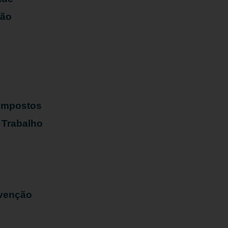
ião
s
 Impostos
 Trabalho
evenção