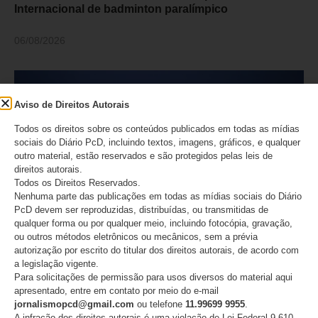
Internacional de badminton paralímpico
06/08/2026
Aviso de Direitos Autorais
Todos os direitos sobre os conteúdos publicados em todas as mídias
sociais do Diário PcD, incluindo textos, imagens, gráficos, e qualquer
outro material, estão reservados e são protegidos pelas leis de
direitos autorais.
Todos os Direitos Reservados.
Nenhuma parte das publicações em todas as mídias sociais do Diário
PcD devem ser reproduzidas, distribuídas, ou transmitidas de
qualquer forma ou por qualquer meio, incluindo fotocópia, gravação,
A conscientização avançou, a aceitação ainda não
ou outros métodos eletrônicos ou mecânicos, sem a prévia
autorização por escrito do titular dos direitos autorais, de acordo com
a legislação vigente.
06/08/2026
Para solicitações de permissão para usos diversos do material aqui
apresentado, entre em contato por meio do e-mail
jornalismopcd@gmail.com
ou telefone
11.99699 9955
.
A infração dos direitos autorais é uma violação de Lei Federal 9.610,