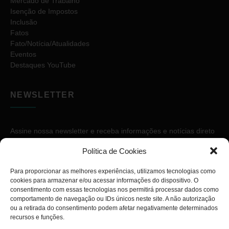
Mercado de Trabalho
Isenção de Impostos
Inclusão
Fatos
Fato/Notícia/Atualidades
Eventos
Destaques YouTube
NEWSLETTER
Assine nossa newsletter e receba informações e notícias direto
no seu e-mail.
Política de Cookies
Para proporcionar as melhores experiências, utilizamos tecnologias como
cookies para armazenar e/ou acessar informações do dispositivo. O
consentimento com essas tecnologias nos permitirá processar dados como
comportamento de navegação ou IDs únicos neste site. A não autorização
ou a retirada do consentimento podem afetar negativamente determinados
ASSINAR
recursos e funções.