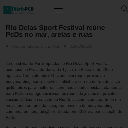
MUNDO PCD
Rio Delas Sport Festival reúne
PcDs no mar, areias e ruas
Por
Jornalismo Diario PcD
19/08/2024
Já em clima de Paralimpíadas, o Rio Delas Sport Festival
acontece na Praia da Barra da Tijuca, no Posto 3, de 28 de
agosto a 1 de setembro. O evento vai reunir provas de
bodyboarding, surfe, futevôlei, altinha e corrida de rua de cinco
quilômetros para mulheres, com modalidades mistas adaptadas
para PcDs e categorias iniciantes reunindo jovens de projetos
sociais. A ideia da criação do Rio Delas começou a partir de um
movimento em prol da categoria feminina do bodyboarding,
com uma primeira edição realizada em 2019 e a participação de
PcDs.
As provas de bodyboarding e surfe adaptado para pessoas com