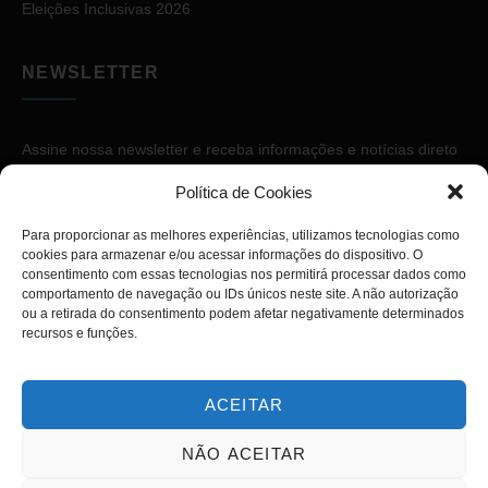
Eleições Inclusivas 2026
NEWSLETTER
Assine nossa newsletter e receba informações e notícias direto
no seu e-mail.
Política de Cookies
Para proporcionar as melhores experiências, utilizamos tecnologias como
cookies para armazenar e/ou acessar informações do dispositivo. O
consentimento com essas tecnologias nos permitirá processar dados como
comportamento de navegação ou IDs únicos neste site. A não autorização
ou a retirada do consentimento podem afetar negativamente determinados
ASSINAR
recursos e funções.
ACEITAR
NÃO ACEITAR
Copyright © 2026. Diário PcD. Todos os direitos reservados.