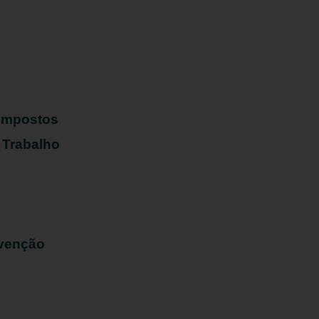
s
 Impostos
 Trabalho
evenção