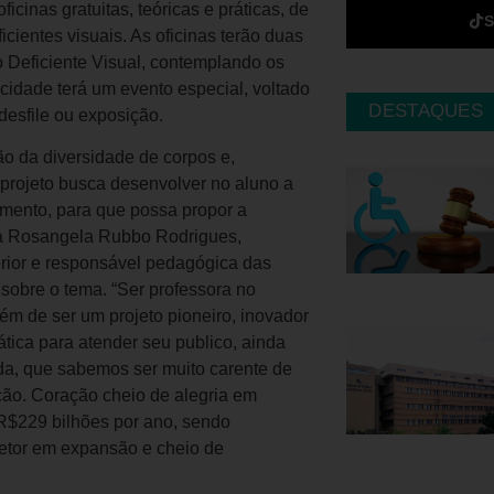
icinas gratuitas, teóricas e práticas, de
cientes visuais. As oficinas terão duas
 Deficiente Visual, contemplando os
cidade terá um evento especial, voltado
DESTAQUES
desfile ou exposição.
o da diversidade de corpos e,
projeto busca desenvolver no aluno a
mento, para que possa propor a
ra Rosangela Rubbo Rodrigues,
rior e responsável pedagógica das
o sobre o tema. “Ser professora no
ém de ser um projeto pioneiro, inovador
ática para atender seu publico, ainda
a, que sabemos ser muito carente de
ação. Coração cheio de alegria em
 R$229 bilhões por ano, sendo
setor em expansão e cheio de