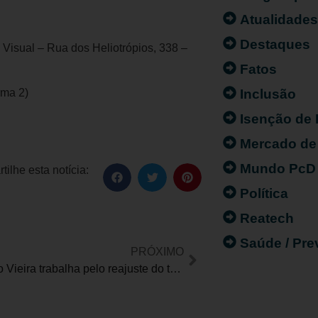
Atualidade
Destaques
 Visual – Rua dos Heliotrópios, 338 –
Fatos
Inclusão
rma 2)
Isenção de
Mercado de
Mundo PcD
ilhe esta notícia:
Política
Reatech
Saúde / Pr
PRÓXIMO
Alessandro Vieira trabalha pelo reajuste do teto do ICMS na aquisição de veículos PcD