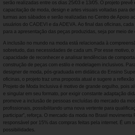
serão realizadas entre os dias 25/03 e 13/05. O projeto prevê of
capacitação de moda, design e artes visuais voltadas para defi
turmas aos sábados e serão realizadas no Centro de Apoio ao
usuários do CADEVI e da ADEVA. Ao final das oficinas, cada 
para a apresentação das peças produzidas, seja por meio de 
A inclusão no mundo na moda está relacionada à compreensã
sobretudo, das necessidades de cada um. Por esse motivo, o 
capacidade de reconhecer e analisar tendências de comporta
construção de peças com estilo e modelagem inclusivos. Pa
designer de moda, pós-graduada em didática do Ensino Supe
oficinas, o projeto traz uma proposta atual e sugere a reflexã
Projeto de Moda Inclusiva é motivo de grande orgulho, pois al
e singular em seu formato, por exigir constante adaptação did
promove a inclusão de pessoas excluídas do mercado da mod
profissionais, possibilitando uma nova vertente para qualific
participar”, reforça. O mercado da moda no Brasil movimenta
responsável por 15% das compras feitas pela internet. É um 
possibilidades.