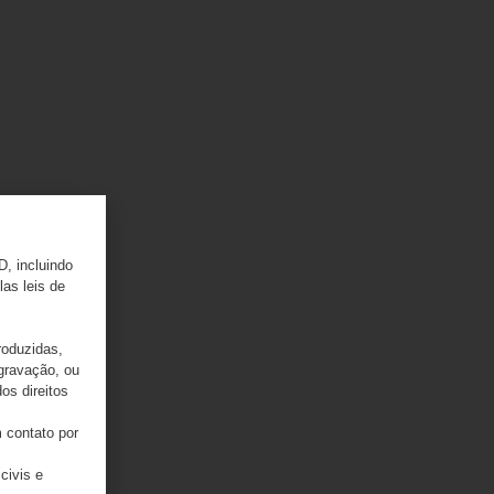
D, incluindo
las leis de
roduzidas,
 gravação, ou
os direitos
 contato por
civis e