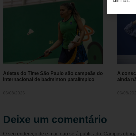
criminais.
Atletas do Time São Paulo são campeãs do
A consc
Internacional de badminton paralímpico
ainda n
06/08/2026
06/08/20
Deixe um comentário
O seu endereço de e-mail não será publicado.
Campos obriga