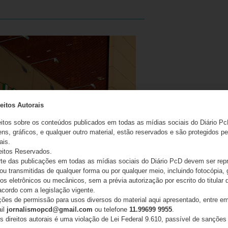
eitos Autorais
eitos sobre os conteúdos publicados em todas as mídias sociais do Diário Pc
ns, gráficos, e qualquer outro material, estão reservados e são protegidos pe
ais.
eitos Reservados.
or PcD com cegueira é aprovado para
e das publicações em todas as mídias sociais do Diário PcD devem ser rep
 ou transmitidas de qualquer forma ou por qualquer meio, incluindo fotocópia,
 da UFABC e defende acessibilidade
s eletrônicos ou mecânicos, sem a prévia autorização por escrito do titular d
pacidade institucional
acordo com a legislação vigente.
ações de permissão para usos diversos do material aqui apresentado, entre em
26
ail
jornalismopcd@gmail.com
ou telefone
11.99699 9955
.
s direitos autorais é uma violação de Lei Federal 9.610, passível de sanções 