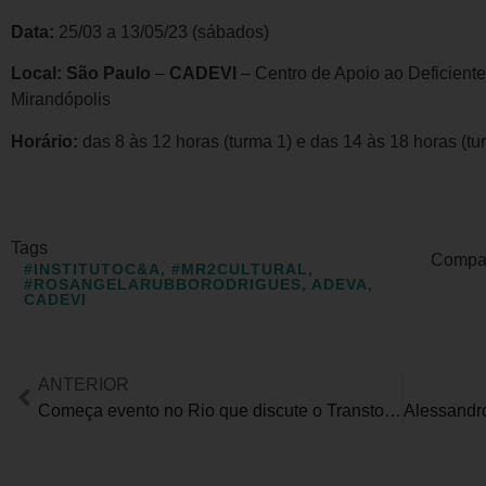
Data:
25/03 a 13/05/23 (sábados)
Local:
São Paulo
–
CADEVI
– Centro de Apoio ao Deficiente
Mirandópolis
Horário:
das 8 às 12 horas (turma 1) e das 14 às 18 horas (tu
Tags
Compart
#INSTITUTOC&A
,
#MR2CULTURAL
,
#ROSANGELARUBBORODRIGUES
,
ADEVA
,
CADEVI
ANTERIOR
Começa evento no Rio que discute o Transtorno do Espectro Autista