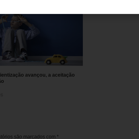
ientização avançou, a aceitação
ão
26
tórios são marcados com
*