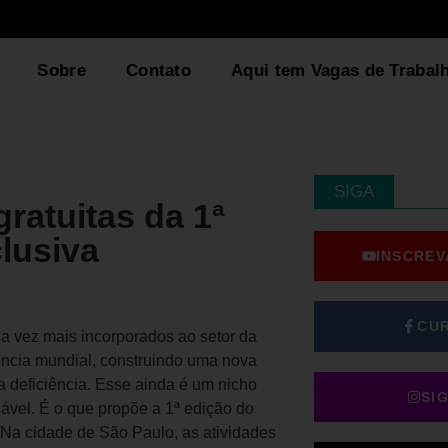
Sobre
Contato
Aqui tem Vagas de Trabal
SIGA
ratuitas da 1ª
lusiva
INSCREV
CU
a vez mais incorporados ao setor da
ncia mundial, construindo uma nova
 deficiência. Esse ainda é um nicho
SI
vel. É o que propõe a 1ª edição do
 Na cidade de São Paulo, as atividades