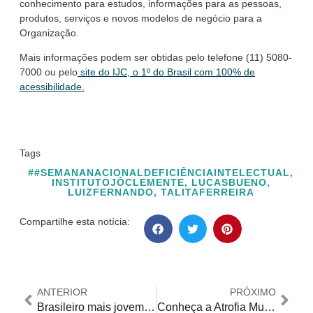
conhecimento para estudos, informações para as pessoas,
produtos, serviços e novos modelos de negócio para a
Organização.
Mais informações podem ser obtidas pelo telefone (11) 5080-
7000 ou pelo
site do IJC, o 1º do Brasil com 100% de
acessibilidade.
Tags
##SEMANANACIONALDEFICIÊNCIAINTELECTUAL
,
INSTITUTOJÔCLEMENTE
,
LUCASBUENO
,
LUIZFERNANDO
,
TALITAFERREIRA
Compartilhe esta notícia:
ANTERIOR
PRÓXIMO
Brasileiro mais jovem dos Jogos Paralímpicos tem 16 anos e começou na natação aos três meses
Conheça a Atrofia Muscular Espinhal e entenda os desafios de quem possui essa condição genética