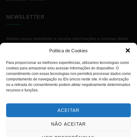
NEWSLETTER
Assine nossa newsletter e receba informações e notícias direto
no seu e-mail.
Política de Cookies
Para proporcionar as melhores experiências, utilizamos tecnologias como
cookies para armazenar e/ou acessar informações do dispositivo. O
consentimento com essas tecnologias nos permitirá processar dados como
comportamento de navegação ou IDs únicos neste site. A não autorização
ou a retirada do consentimento podem afetar negativamente determinados
ASSINAR
recursos e funções.
ACEITAR
NÃO ACEITAR
Copyright © 2026. Diário PcD. Todos os direitos reservados.