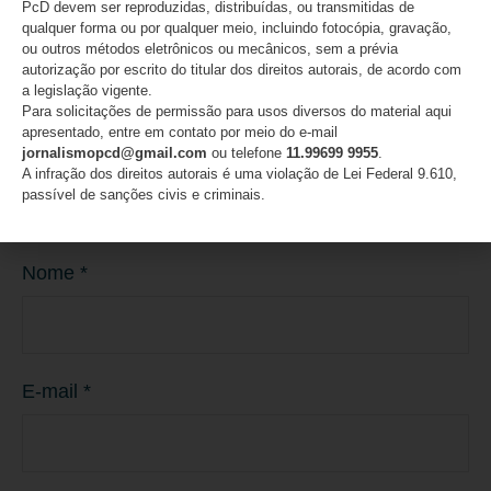
PcD devem ser reproduzidas, distribuídas, ou transmitidas de
qualquer forma ou por qualquer meio, incluindo fotocópia, gravação,
ou outros métodos eletrônicos ou mecânicos, sem a prévia
autorização por escrito do titular dos direitos autorais, de acordo com
a legislação vigente.
Para solicitações de permissão para usos diversos do material aqui
apresentado, entre em contato por meio do e-mail
jornalismopcd@gmail.com
ou telefone
11.99699 9955
.
A infração dos direitos autorais é uma violação de Lei Federal 9.610,
passível de sanções civis e criminais.
Nome
*
E-mail
*