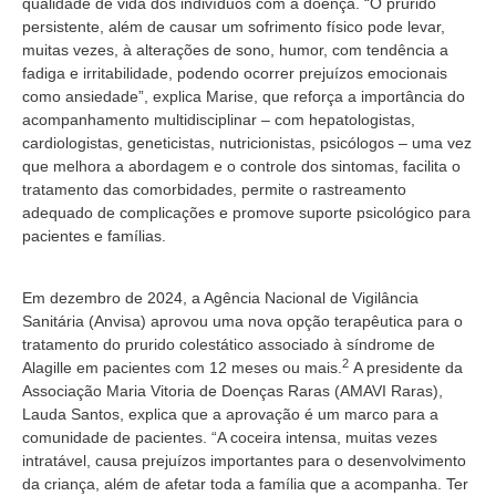
qualidade de vida dos indivíduos com a doença. “O prurido
persistente, além de causar um sofrimento físico pode levar,
muitas vezes, à alterações de sono, humor, com tendência a
fadiga e irritabilidade, podendo ocorrer prejuízos emocionais
como ansiedade”, explica Marise, que reforça a importância do
acompanhamento multidisciplinar – com hepatologistas,
cardiologistas, geneticistas, nutricionistas, psicólogos – uma vez
que melhora a abordagem e o controle dos sintomas, facilita o
tratamento das comorbidades, permite o rastreamento
adequado de complicações e promove suporte psicológico para
pacientes e famílias.
Em dezembro de 2024, a Agência Nacional de Vigilância
Sanitária (Anvisa) aprovou uma nova opção terapêutica para o
tratamento do prurido colestático associado à síndrome de
2
Alagille em pacientes com 12 meses ou mais.
A presidente da
Associação Maria Vitoria de Doenças Raras (AMAVI Raras),
Lauda Santos, explica que a aprovação é um marco para a
comunidade de pacientes. “A coceira intensa, muitas vezes
intratável, causa prejuízos importantes para o desenvolvimento
da criança, além de afetar toda a família que a acompanha. Ter