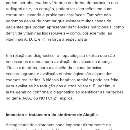
podem ser observadas vértebras em forma de borboleta nas
radiografias e, no coração, podem ter alterações em suas
estruturas, levando a problemas cardíacos. Também não
podemos deixar de pontuar que existem muitos casos de
pacientes que podem apresentar deficiências nutricionais, como
déficit de vitaminas lipossolúveis – como, por exemplo, as
vitaminas A, D, E e K”, reforça a especialista
Em relação ao diagnóstico, a hepatologista explica que são
necessários exames para avaliação dos sinais da doença.
“Raios x de tórax, para avaliação da coluna torácica,
ecocardiograma e avaliação oftalmológica são alguns dos
exames realizados. A biópsia hepática também pode ser feita
para avaliar se há redução dos ductos biliares. E, por fim, o
teste genético confirma o diagnóstico ao identificar as mutações
no gene JAG1 ou NOTCH2”, explica.
Impactos e tratamento da síndrome de Alagille
A magnitude dos sintomas pode impactar diretamente na