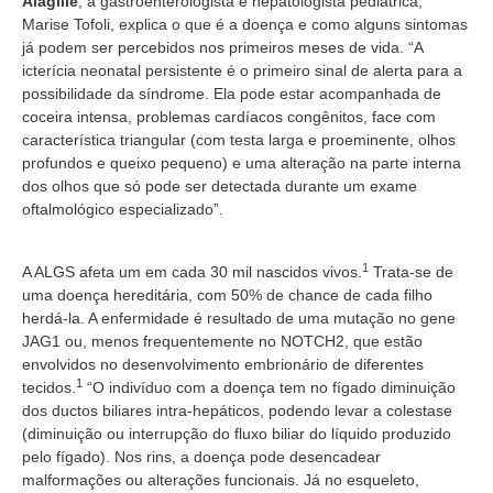
Alagille
, a gastroenterologista e hepatologista pediátrica,
Marise Tofoli, explica o que é a doença e como alguns sintomas
já podem ser percebidos nos primeiros meses de vida. “A
icterícia neonatal persistente é o primeiro sinal de alerta para a
possibilidade da síndrome. Ela pode estar acompanhada de
coceira intensa, problemas cardíacos congênitos, face com
característica triangular (com testa larga e proeminente, olhos
profundos e queixo pequeno) e uma alteração na parte interna
dos olhos que só pode ser detectada durante um exame
oftalmológico especializado”.
1
A ALGS afeta um em cada 30 mil nascidos vivos.
Trata-se de
uma doença hereditária, com 50% de chance de cada filho
herdá-la. A enfermidade é resultado de uma mutação no gene
JAG1 ou, menos frequentemente no NOTCH2, que estão
envolvidos no desenvolvimento embrionário de diferentes
1
tecidos.
“O indivíduo com a doença tem no fígado diminuição
dos ductos biliares intra-hepáticos, podendo levar a colestase
(diminuição ou interrupção do fluxo biliar do líquido produzido
pelo fígado). Nos rins, a doença pode desencadear
malformações ou alterações funcionais. Já no esqueleto,