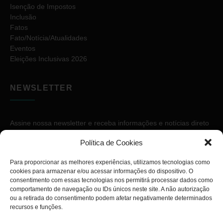
Isenção de Impostos
Inclusão
Fatos
Fato/Notícia/Atualidades
Eventos
Eleições Inclusivas 2026
NEWSLETTER
Assine nossa newsletter e receba informações e notícias direto
no seu e-mail.
Política de Cookies
Para proporcionar as melhores experiências, utilizamos tecnologias como
cookies para armazenar e/ou acessar informações do dispositivo. O
consentimento com essas tecnologias nos permitirá processar dados como
comportamento de navegação ou IDs únicos neste site. A não autorização
ou a retirada do consentimento podem afetar negativamente determinados
ASSINAR
recursos e funções.