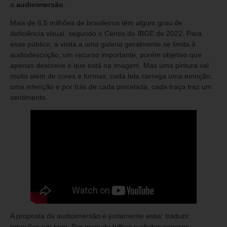
a
audioimersão
.
Mais de 6,5 milhões de brasileiros têm algum grau de
deficiência visual, segundo o Censo do IBGE de 2022. Para
esse público, a visita a uma galeria geralmente se limita à
audiodescrição, um recurso importante, porém objetivo que
apenas descreve o que está na imagem. Mas uma pintura vai
muito além de cores e formas, cada tela carrega uma emoção,
uma intenção e por trás de cada pincelada, cada traço traz um
sentimento.
A proposta da audioimersão é justamente essa: traduzir
emoções em som. Por meio de trilhas e efeitos sonoros