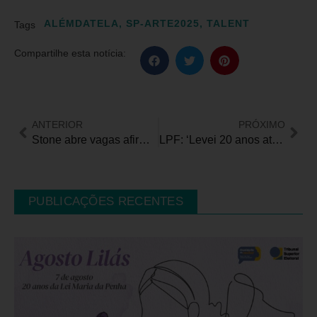
ALÉMDATELA
,
SP-ARTE2025
,
TALENT
Tags
Compartilhe esta notícia:
ANTERIOR
PRÓXIMO
Stone abre vagas afirmativas para pessoas com deficiência em São Paulo
LPF: ‘Levei 20 anos até chegar ao diagnóstico de uma doença genética rara. Eu sentia que meu pâncreas estava morrendo’
PUBLICAÇÕES RECENTES