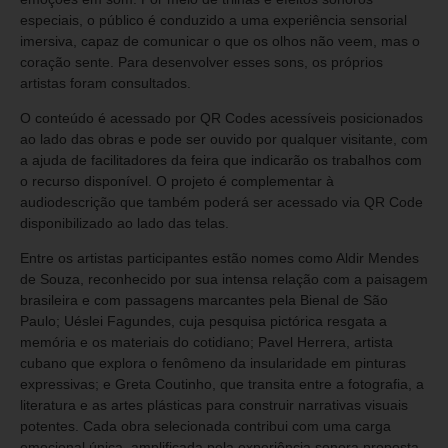
especiais, o público é conduzido a uma experiência sensorial
imersiva, capaz de comunicar o que os olhos não veem, mas o
coração sente. Para desenvolver esses sons, os próprios
artistas foram consultados.
O conteúdo é acessado por QR Codes acessíveis posicionados
ao lado das obras e pode ser ouvido por qualquer visitante, com
a ajuda de facilitadores da feira que indicarão os trabalhos com
o recurso disponível. O projeto é complementar à
audiodescrição que também poderá ser acessado via QR Code
disponibilizado ao lado das telas.
Entre os artistas participantes estão nomes como Aldir Mendes
de Souza, reconhecido por sua intensa relação com a paisagem
brasileira e com passagens marcantes pela Bienal de São
Paulo; Uéslei Fagundes, cuja pesquisa pictórica resgata a
memória e os materiais do cotidiano; Pavel Herrera, artista
cubano que explora o fenômeno da insularidade em pinturas
expressivas; e Greta Coutinho, que transita entre a fotografia, a
literatura e as artes plásticas para construir narrativas visuais
potentes. Cada obra selecionada contribui com uma carga
emocional única, amplificada pela experiência sonora proposta.