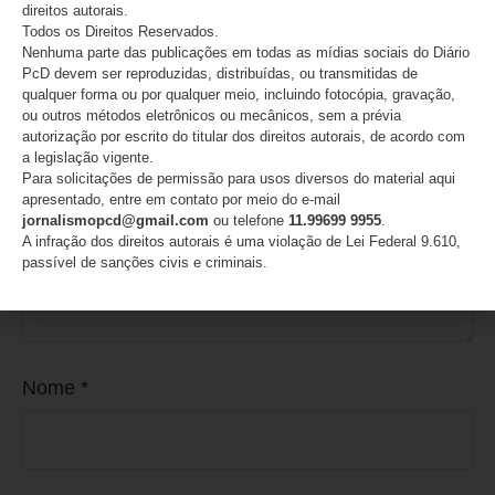
direitos autorais.
O seu endereço de e-mail não será publicado.
Campos
Todos os Direitos Reservados.
obrigatórios são marcados com
*
Nenhuma parte das publicações em todas as mídias sociais do Diário
PcD devem ser reproduzidas, distribuídas, ou transmitidas de
qualquer forma ou por qualquer meio, incluindo fotocópia, gravação,
Comentário
*
ou outros métodos eletrônicos ou mecânicos, sem a prévia
autorização por escrito do titular dos direitos autorais, de acordo com
a legislação vigente.
Para solicitações de permissão para usos diversos do material aqui
apresentado, entre em contato por meio do e-mail
jornalismopcd@gmail.com
ou telefone
11.99699 9955
.
A infração dos direitos autorais é uma violação de Lei Federal 9.610,
passível de sanções civis e criminais.
Nome
*