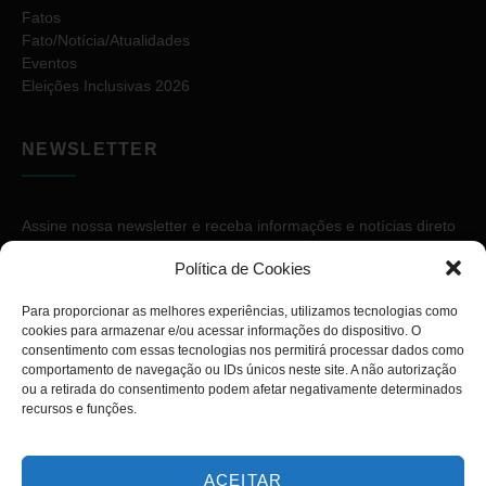
Fatos
Fato/Notícia/Atualidades
Eventos
Eleições Inclusivas 2026
NEWSLETTER
Assine nossa newsletter e receba informações e notícias direto
no seu e-mail.
Política de Cookies
Para proporcionar as melhores experiências, utilizamos tecnologias como
cookies para armazenar e/ou acessar informações do dispositivo. O
consentimento com essas tecnologias nos permitirá processar dados como
comportamento de navegação ou IDs únicos neste site. A não autorização
ou a retirada do consentimento podem afetar negativamente determinados
ASSINAR
recursos e funções.
ACEITAR