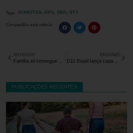
DIABETES
,
DPU
,
SBD
,
STJ
Tags
Compartilhe esta notícia:
ANTERIOR
PRÓXIMO
Família só consegue BPC por atuação da DPU: “Imagina não poder ajudar seu filho”
D11 Brasil lança capacitação gratuita para pessoas com deficiência na comunidade de Paraisópolis em SP
PUBLICAÇÕES RECENTES