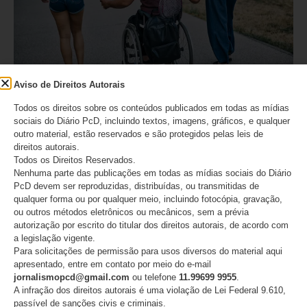
Aviso de Direitos Autorais
Pais com deficiência: números revelam uma realidade
ainda pouco conhecida e cercada de barreiras
Todos os direitos sobre os conteúdos publicados em todas as mídias
sociais do Diário PcD, incluindo textos, imagens, gráficos, e qualquer
09/08/2026
outro material, estão reservados e são protegidos pelas leis de
direitos autorais.
Todos os Direitos Reservados.
Nenhuma parte das publicações em todas as mídias sociais do Diário
PcD devem ser reproduzidas, distribuídas, ou transmitidas de
qualquer forma ou por qualquer meio, incluindo fotocópia, gravação,
ou outros métodos eletrônicos ou mecânicos, sem a prévia
autorização por escrito do titular dos direitos autorais, de acordo com
a legislação vigente.
Para solicitações de permissão para usos diversos do material aqui
apresentado, entre em contato por meio do e-mail
jornalismopcd@gmail.com
ou telefone
11.99699 9955
.
A infração dos direitos autorais é uma violação de Lei Federal 9.610,
passível de sanções civis e criminais.