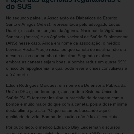
do SUS
No segundo painel, a Associação de Diabéticos do Espírito
Santo e Amigos (Adies), representada pelo advogado Lucas
Duarte, discutiu as funções da Agência Nacional de Vigilância
Sanitária (Anvisa) e da Agência Nacional de Saúde Suplementar
(ANS) nesse caso. Ainda em nome da associação, o médico
Levimar Rocha Araújo ressaltou que caneta de insulina não é a
mesma coisa que bomba de insulina. Segundo explicou,
embora as canetas sejam boas, a bomba reduz em quase 99%
o risco de hipoglicemia, a qual pode levar a crises convulsivas e
até à morte.
Edson Rodrigues Marques, em nome da Defensoria Pública da
União (DPU), ponderou que, apesar de o Sistema Único de
Saúde (SUS) fornecer insulina, a precisão da dosagem com a
bomba é muito maior do que com a caneta, pois a dose mínima
desta última já é alta. “O que estamos buscando aqui é
qualidade de vida. Bomba de insulina não é luxo”, concluiu.
Por outro lado, o médico Eduardo Blay Leiderman discursou
acerca das responsabilidades específicas do SUS e da saúde