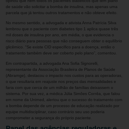
opinou que nem todos os pacientes diabéticos que têm plano
de saúde vão solicitar a bomba de insulina, mas apenas uma
parcela que já tentou outros tratamentos e não obteve efeito.
No mesmo sentido, a advogada e ativista Anna Patrícia Silva
lembrou que o paciente com diabetes tipo 1 aplica quase três
mil doses de insulina por ano, em média, o que evidencia o
risco diário para pessoas que não conseguem obter o equilíbrio
glicêmico. “Se existe CID específico para a doença, então o
tratamento também deve ser coberto pelo plano”, comentou.
Em contrapartida, a advogada Ana Sofia Signorelli,
representante da Associação Brasileira de Planos de Saúde
(Abramge), destacou o impacto nos custos para as operadoras,
o que resultaria em reajuste nos preços das mensalidades e
faria com que cerca de um milhão de famílias deixassem o
sistema. Por sua vez, a médica Júlia Simões Corrêa, que falou
em nome da Unimed, alertou que o sucesso do tratamento com
a bomba depende de um processo de educação realizado por
equipe multidisciplinar, caso contrário seu uso poderia
comprometer a segurança do próprio paciente.
Papel das agências reguladoras e