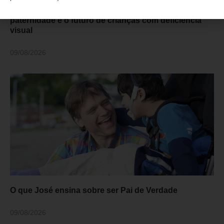
Dia dos Pais: Inclusão e autonomia transformam a
paternidade e o futuro de crianças com deficiência
visual
09/08/2026
O que José ensina sobre ser Pai de Verdade
09/08/2026