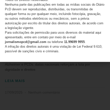
Nenhuma parte das publicações em todas as mídias sociais do Diário
PcD devem ser reproduzidas, distribuídas, ou transmitidas de
qualquer forma ou por qualquer meio, incluindo fotocópia, gravação,
ou outros métodos eletrônicos ou mecânicos, sem a prévia
autorização por escrito do titular dos direitos autorais, de acordo com
a legislação vigente.
Para solicitações de permissão para usos diversos do material aqui
apresentado, entre em contato por meio do e-mail
Alzheimer e PCDs: datas nacionais
jornalismopcd@gmail.com
ou telefone
11.99699 9955
.
reforçam a luta por dignidade e
A infração dos direitos autorais é uma violação de Lei Federal 9.610,
passível de sanções civis e criminais.
direitos
Alzheimer e PCDs: datas nacionais reforçam a luta por
dignidade e direitos
LEIA MAIS
17/09/2025
Nenhum comentário