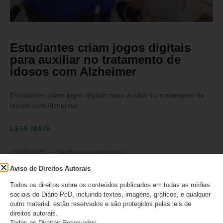
Estudantes criam jogos digitais
para auxiliar no tratamento de
idosos com Alzheimer
Estudantes criam jogos digitais para auxiliar no tratamento de
idosos com Alzheimer
LEIA MAIS
18/09/2025
Nenhum comentário
Aviso de Direitos Autorais
Todos os direitos sobre os conteúdos publicados em todas as mídias
sociais do Diário PcD, incluindo textos, imagens, gráficos, e qualquer
MUNDO PCD
outro material, estão reservados e são protegidos pelas leis de
direitos autorais.
Todos os Direitos Reservados.