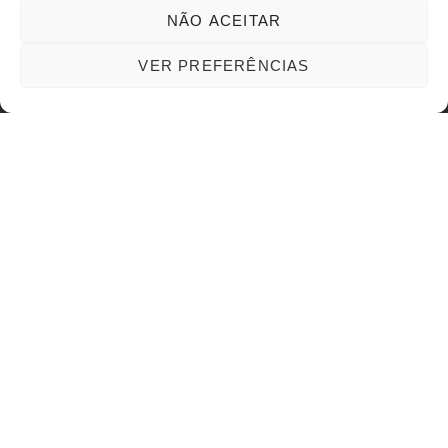
saúde do cérebro no
NÃO ACEITAR
envelhecimento
VER PREFERÊNCIAS
Suplementação de GlyNAC para melhorar o declínio cognitivo e
a saúde do cérebro no envelhecimento
LEIA MAIS
19/06/2023
Nenhum comentário
OPINIÃO: Alzheimer: novo estudo
apoia a hipótese amiloide, mas
sugere tratamento alternativo
Alzheimer: novo estudo apoia a hipótese amiloide, mas sugere
tratamento alternativo
LEIA MAIS