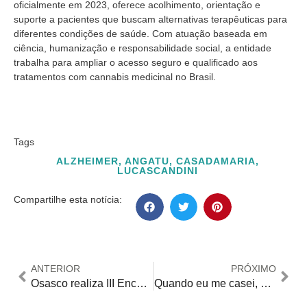
oficialmente em 2023, oferece acolhimento, orientação e
suporte a pacientes que buscam alternativas terapêuticas para
diferentes condições de saúde. Com atuação baseada em
ciência, humanização e responsabilidade social, a entidade
trabalha para ampliar o acesso seguro e qualificado aos
tratamentos com cannabis medicinal no Brasil.
Tags
ALZHEIMER
,
ANGATU
,
CASADAMARIA
,
LUCASCANDINI
Compartilhe esta notícia:
ANTERIOR
PRÓXIMO
Osasco realiza III Encontro de Gestores Intermunicipais na Área da Pessoa com Deficiência
Quando eu me casei, meu irmão também veio