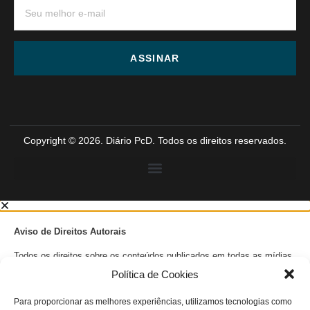
ASSINAR
Copyright © 2026. Diário PcD. Todos os direitos reservados.
Aviso de Direitos Autorais
Todos os direitos sobre os conteúdos publicados em todas as mídias
sociais do Diário PcD, incluindo textos, imagens, gráficos, e qualquer
Política de Cookies
outro material, estão reservados e são protegidos pelas leis de
direitos autorais.
Para proporcionar as melhores experiências, utilizamos tecnologias como