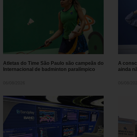
Atletas do Time São Paulo são campeãs do
A consc
Internacional de badminton paralímpico
ainda n
06/08/2026
06/08/20