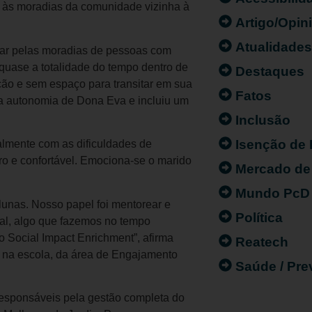
s às moradias da comunidade vizinha à
Artigo/Opin
Atualidade
ar pelas moradias de pessoas com
quase a totalidade do tempo dentro de
Destaques
ão e sem espaço para transitar em sua
Fatos
e a autonomia de Dona Eva e incluiu um
Inclusão
Isenção de
ipalmente com as dificuldades de
o e confortável. Emociona-se o marido
Mercado de
Mundo PcD
lunas. Nosso papel foi mentorear e
Política
al, algo que fazemos no tempo
 Social Impact Enrichment”, afirma
Reatech
 na escola, da área de Engajamento
Saúde / Pr
responsáveis pela gestão completa do