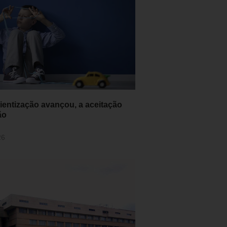
ientização avançou, a aceitação
ão
26