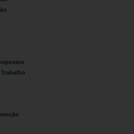
ião
s
 Impostos
 Trabalho
evenção