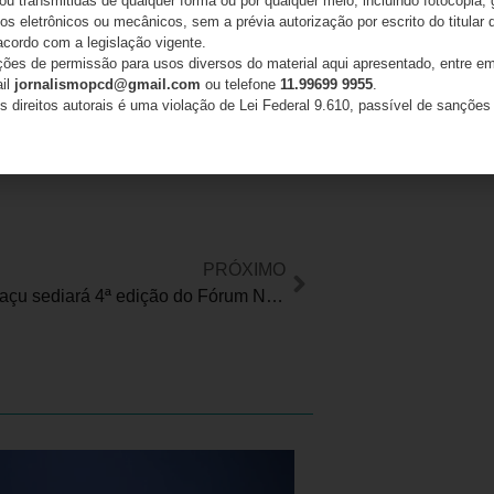
 ou transmitidas de qualquer forma ou por qualquer meio, incluindo fotocópia,
s eletrônicos ou mecânicos, sem a prévia autorização por escrito do titular d
acordo com a legislação vigente.
ações de permissão para usos diversos do material aqui apresentado, entre em
ail
jornalismopcd@gmail.com
ou telefone
11.99699 9955
.
s direitos autorais é uma violação de Lei Federal 9.610, passível de sanções 
ilhe esta notícia:
PRÓXIMO
Foz do Iguaçu sediará 4ª edição do Fórum Nacional de Políticas Públicas de Obesidade