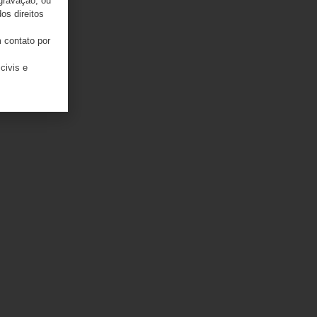
 gravação, ou
os direitos
 contato por
civis e