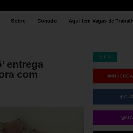
Sobre
Contato
Aqui tem Vagas de Trabal
SIGA
’ entrega
dora com
INSCREV
CU
SI