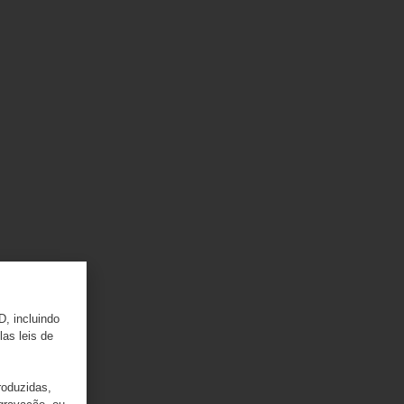
D, incluindo
las leis de
roduzidas,