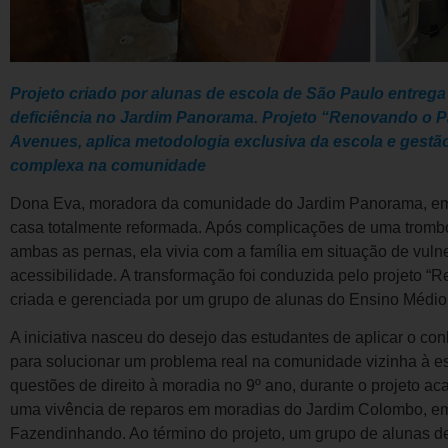
Projeto criado por alunas de escola de São Paulo entreg
deficiência no Jardim Panorama. Projeto “Renovando o P
Avenues, aplica metodologia exclusiva da escola e gestão 
complexa na comunidade
Dona Eva, moradora da comunidade do Jardim Panorama, em
casa totalmente reformada. Após complicações de uma tromb
ambas as pernas, ela vivia com a família em situação de vuln
acessibilidade. A transformação foi conduzida pelo projeto “R
criada e gerenciada por um grupo de alunas do Ensino Médi
A iniciativa nasceu do desejo das estudantes de aplicar o co
para solucionar um problema real na comunidade vizinha à es
questões de direito à moradia no 9º ano, durante o projeto ac
uma vivência de reparos em moradias do Jardim Colombo, em 
Fazendinhando. Ao término do projeto, um grupo de alunas de