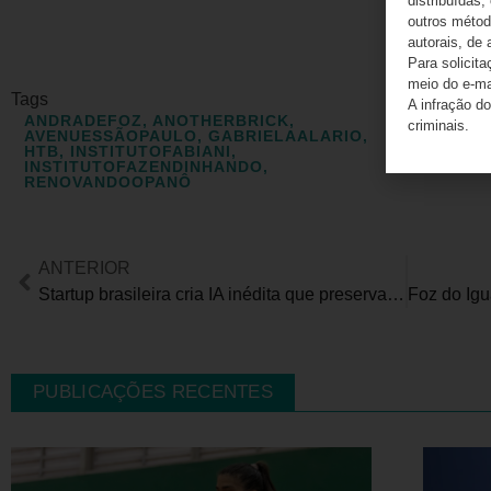
distribuídas,
outros método
autorais, de 
Para solicit
meio do e-m
Tags
A infração do
ANDRADEFOZ
,
ANOTHERBRICK
,
criminais.
Compart
AVENUESSÃOPAULO
,
GABRIELAALARIO
,
HTB
,
INSTITUTOFABIANI
,
INSTITUTOFAZENDINHANDO
,
RENOVANDOOPANÔ
ANTERIOR
Startup brasileira cria IA inédita que preserva o conhecimento de profissionais com ELA, mesmo após perda dos movimentos
PUBLICAÇÕES RECENTES