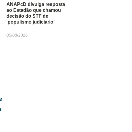
ANAPcD divulga resposta
ao Estadão que chamou
decisão do STF de
‘populismo judiciário’
05/08/2026
e
o