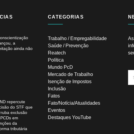
CIAS
CATEGORIAS
N
conscientização
Trabalho / Empregabilidade
As
ançou, a
Saúde / Prevenção
in
eitação ainda não
Reatech
se
Política
Mundo PcD
Mercado de Trabalho
Isenção de Impostos
Inclusão
Fatos
ND repercute
Fato/Notícia/Atualidades
cisão do STF que
Eventos
rruba exclusão
Destaques YouTube
 PCDs em
enções da
orma tributária