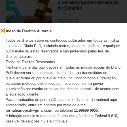
brasileiras pedem retratação
do Estadão
06/08/2026
Aviso de Direitos Autorais
Todos os direitos sobre os conteúdos publicados em todas as mídias
ANAPcD afirma que não teve
sociais do Diário PcD, incluindo textos, imagens, gráficos, e qualquer
direito de resposta publicado
outro material, estão reservados e são protegidos pelas leis de
após editorial do Estadão
direitos autorais.
sobre decisão do STF
Todos os Direitos Reservados.
Nenhuma parte das publicações em todas as mídias sociais do Diário
PcD devem ser reproduzidas, distribuídas, ou transmitidas de
06/08/2026
qualquer forma ou por qualquer meio, incluindo fotocópia, gravação,
ou outros métodos eletrônicos ou mecânicos, sem a prévia
autorização por escrito do titular dos direitos autorais, de acordo com
a legislação vigente.
Para solicitações de permissão para usos diversos do material aqui
CATEGORIAS
apresentado, entre em contato por meio do e-mail
jornalismopcd@gmail.com
ou telefone
11.99699 9955
.
A infração dos direitos autorais é uma violação de Lei Federal 9.610,
Acessibilidade
passível de sanções civis e criminais.