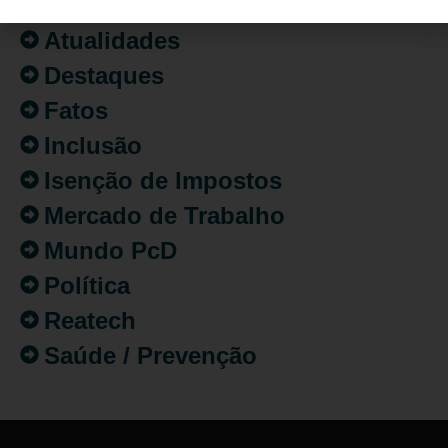
Artigo/Opinião
Atualidades
Destaques
Fatos
Inclusão
Isenção de Impostos
Mercado de Trabalho
Mundo PcD
Política
Reatech
Saúde / Prevenção