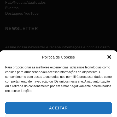
Fato/Notícia/Atualidades
Eventos
Destaques YouTube
NEWSLETTER
Assine nossa newsletter e receba informações e notícias direto
no seu e-mail.
Política de Cookies
Para proporcionar as melhores experiências, utilizamos tecnologias como
cookies para armazenar e/ou acessar informações do dispositivo. O
consentimento com essas tecnologias nos permitirá processar dados como
comportamento de navegação ou IDs únicos neste site. A não autorização
ou a retirada do consentimento podem afetar negativamente determinados
ASSINAR
recursos e funções.
ACEITAR