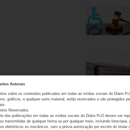
eitos Autorais
eitos sobre os conteúdos publicados em todas as mídias sociais do Diário Pc
ns, gráficos, e qualquer outro material, estão reservados e são protegidos pe
ais.
eitos Reservados.
e das publicações em todas as mídias sociais do Diário PcD devem ser rep
 ou transmitidas de qualquer forma ou por qualquer meio, incluindo fotocópia,
s eletrônicos ou mecânicos, sem a prévia autorização por escrito do titular d