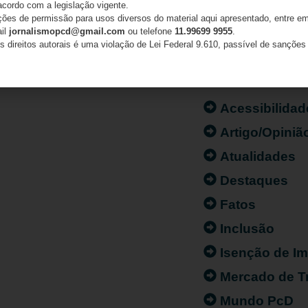
acordo com a legislação vigente.
ações de permissão para usos diversos do material aqui apresentado, entre em
ail
jornalismopcd@gmail.com
ou telefone
11.99699 9955
.
s direitos autorais é uma violação de Lei Federal 9.610, passível de sanções 
CATEGORIAS
Acessibilidad
Artigo/Opiniã
Atualidades
Destaques
Fatos
Inclusão
Isenção de I
Mercado de T
Mundo PcD