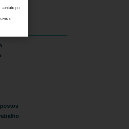
 contato por
05/08/2026
civis e
e
o
mpostos
rabalho