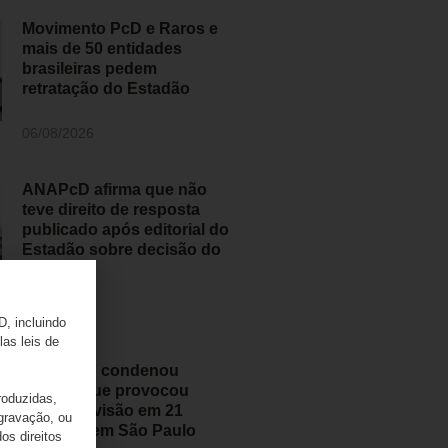
Movimento PcD e Raros e
mais de 50 entidades
brasileiras pedem
retratação do Estadão
06/08/2026
ANAPcD afirma que não
teve direito de resposta
publicado após editorial do
Estadão sobre decisão do
STF
06/08/2026
D, incluindo
las leis de
Judiciário condenou
médico que provocou
roduzidas,
perda de visão em 21
 gravação, ou
pessoas em São Paulo
os direitos