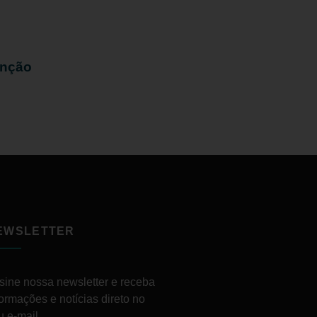
enção
EWSLETTER
sine nossa newsletter e receba
formações e notícias direto no
u e-mail.