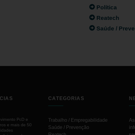
Política
Reatech
Saúde / Prev
CIAS
CATEGORIAS
N
vimento PcD e
Trabalho / Empregabilidade
As
ros e mais de 50
Saúde / Prevenção
in
tidades
Reatech
se