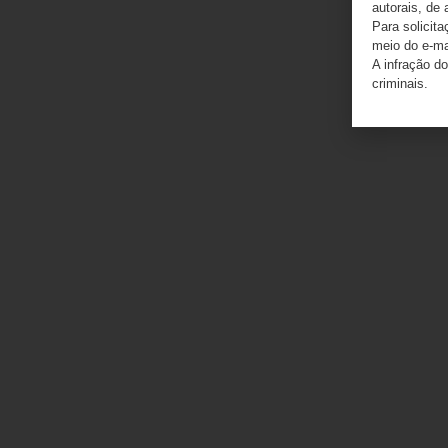
autorais, de 
Para solicit
meio do e-m
A infração do
criminais.