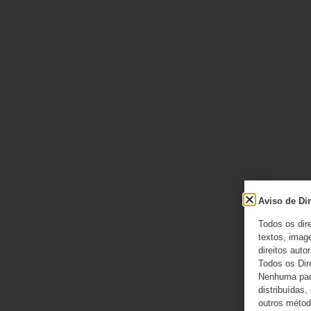
Aviso de Dir
Todos os dir
textos, image
direitos autor
Todos os Dir
Nenhuma part
distribuídas,
outros método