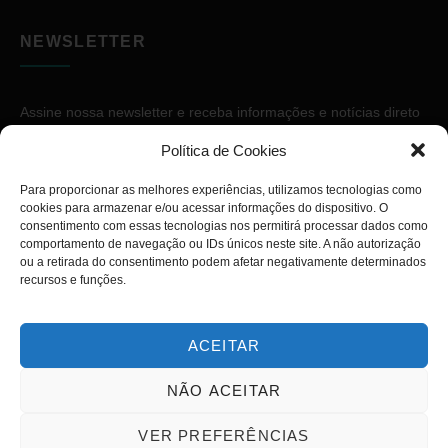
NEWSLETTER
Assine nossa newsletter e receba informações e notícias direto
no seu e-mail.
Política de Cookies
Para proporcionar as melhores experiências, utilizamos tecnologias como
cookies para armazenar e/ou acessar informações do dispositivo. O
consentimento com essas tecnologias nos permitirá processar dados como
comportamento de navegação ou IDs únicos neste site. A não autorização
ou a retirada do consentimento podem afetar negativamente determinados
ASSINAR
recursos e funções.
ACEITAR
NÃO ACEITAR
Copyright © 2026. Diário PcD. Todos os direitos reservados.
VER PREFERÊNCIAS