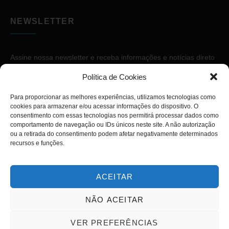
NEWSLETTER
Assine nossa newsletter e receba informações e notícias direto
no seu e-mail.
Política de Cookies
Para proporcionar as melhores experiências, utilizamos tecnologias como
cookies para armazenar e/ou acessar informações do dispositivo. O
consentimento com essas tecnologias nos permitirá processar dados como
comportamento de navegação ou IDs únicos neste site. A não autorização
ou a retirada do consentimento podem afetar negativamente determinados
ASSINAR
recursos e funções.
ACEITAR
NÃO ACEITAR
Copyright © 2026. Diário PcD. Todos os direitos reservados.
VER PREFERÊNCIAS