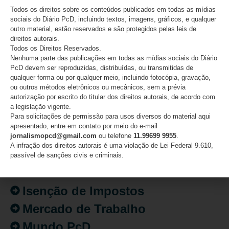
07/08/2026
Todos os direitos sobre os conteúdos publicados em todas as mídias
sociais do Diário PcD, incluindo textos, imagens, gráficos, e qualquer
outro material, estão reservados e são protegidos pelas leis de
direitos autorais.
Todos os Direitos Reservados.
CATEGORIAS
Nenhuma parte das publicações em todas as mídias sociais do Diário
PcD devem ser reproduzidas, distribuídas, ou transmitidas de
qualquer forma ou por qualquer meio, incluindo fotocópia, gravação,
Acessibilidade
ou outros métodos eletrônicos ou mecânicos, sem a prévia
autorização por escrito do titular dos direitos autorais, de acordo com
Artigo/Opinião
a legislação vigente.
Para solicitações de permissão para usos diversos do material aqui
Atualidades
apresentado, entre em contato por meio do e-mail
Destaques
jornalismopcd@gmail.com
ou telefone
11.99699 9955
.
A infração dos direitos autorais é uma violação de Lei Federal 9.610,
Fatos
passível de sanções civis e criminais.
Inclusão
Isenção de Impostos
Mercado de Trabalho
Mundo PcD