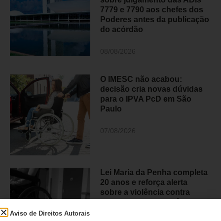
7779 e 7790 aos chefes dos
Poderes antes da publicação
do acórdão
08/08/2026
O IMESC não acabou:
decisão cria novas dúvidas
para o IPVA PcD em São
Paulo
07/08/2026
Lei Maria da Penha completa
20 anos e reforça alerta
sobre a violência contra
mulheres com deficiência
Aviso de Direitos Autorais