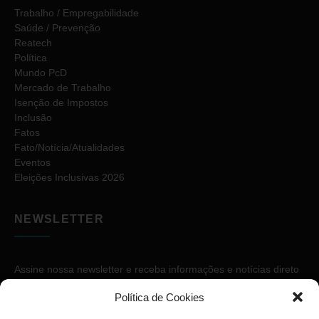
Trabalho / Empregabilidade
Saúde / Prevenção
Reatech
Política
Mundo PcD
Mercado de Trabalho
Isenção de Impostos
Inclusão
Fatos
Fato/Notícia/Atualidades
Eventos
Eleições Inclusivas 2026
NEWSLETTER
Assine nossa newsletter e receba informações e notícias direto
no seu e-mail.
Política de Cookies