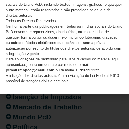
sociais do Diário PcD, incluindo textos, imagens, gráficos, e qualquer
outro material, estão reservados e são protegidos pelas leis de
direitos autorais.
CATEGORIAS
Todos os Direitos Reservados.
Nenhuma parte das publicações em todas as mídias sociais do Diário
PcD devem ser reproduzidas, distribuídas, ou transmitidas de
Acessibilidade
qualquer forma ou por qualquer meio, incluindo fotocópia, gravação,
ou outros métodos eletrônicos ou mecânicos, sem a prévia
Artigo/Opinião
autorização por escrito do titular dos direitos autorais, de acordo com
a legislação vigente.
Atualidades
Para solicitações de permissão para usos diversos do material aqui
apresentado, entre em contato por meio do e-mail
Destaques
jornalismopcd@gmail.com
ou telefone
11.99699 9955
.
Fatos
A infração dos direitos autorais é uma violação de Lei Federal 9.610,
passível de sanções civis e criminais.
Inclusão
Isenção de Impostos
Mercado de Trabalho
Mundo PcD
Política