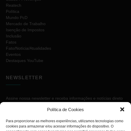
Reatech
Política
Mundo PcD
Mercado de Trabalho
Isenção de Impostos
Inclusão
Fatos
Fato/Notícia/Atualidades
Eventos
Destaques YouTube
NEWSLETTER
Assine nossa newsletter e receba informações e notícias direto
no seu e-mail.
Política de Cookies
Para proporcionar as melhores experiências, utilizamos tecnologias como
cookies para armazenar e/ou acessar informações do dispositivo. O