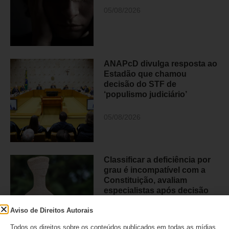
05/08/2026
ANAPcD divulga resposta ao
Estadão que chamou
decisão do STF de
‘populismo judiciário’
05/08/2026
Classificar a deficiência por
grau é incompatível com a
Constituição, avaliam
especialistas após decisão
histórica do STF
Aviso de Direitos Autorais
04/08/2026
Todos os direitos sobre os conteúdos publicados em todas as mídias