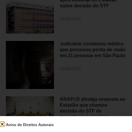
sobre decisão do STF
06/08/2026
Judiciário condenou médico
que provocou perda de visão
em 21 pessoas em São Paulo
05/08/2026
ANAPcD divulga resposta ao
Estadão que chamou
decisão do STF de
‘populismo judiciário’
Aviso de Direitos Autorais
05/08/2026