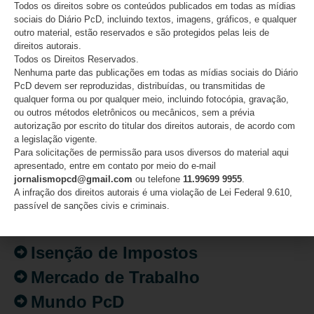
Todos os direitos sobre os conteúdos publicados em todas as mídias
sociais do Diário PcD, incluindo textos, imagens, gráficos, e qualquer
outro material, estão reservados e são protegidos pelas leis de
direitos autorais.
Todos os Direitos Reservados.
CATEGORIAS
Nenhuma parte das publicações em todas as mídias sociais do Diário
PcD devem ser reproduzidas, distribuídas, ou transmitidas de
qualquer forma ou por qualquer meio, incluindo fotocópia, gravação,
Acessibilidade
ou outros métodos eletrônicos ou mecânicos, sem a prévia
Artigo/Opinião
autorização por escrito do titular dos direitos autorais, de acordo com
a legislação vigente.
Atualidades
Para solicitações de permissão para usos diversos do material aqui
apresentado, entre em contato por meio do e-mail
Destaques
jornalismopcd@gmail.com
ou telefone
11.99699 9955
.
A infração dos direitos autorais é uma violação de Lei Federal 9.610,
Fatos
passível de sanções civis e criminais.
Inclusão
Isenção de Impostos
Mercado de Trabalho
Mundo PcD