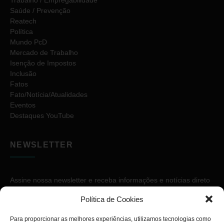
Saúde / Prevenção
Reatech
Política
Mundo PcD
Mercado de Trabalho
Isenção de Impostos
Inclusão
Fatos
Fato/Notícia/Atualidades
Eventos
Destaques YouTube
NEWSLETTER
Assine nossa newsletter e receba informações e notícias direto
no seu e-mail.
Política de Cookies
Para proporcionar as melhores experiências, utilizamos tecnologias como