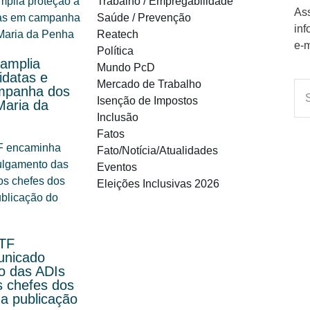
Trabalho / Empregabilidade
Ass
Saúde / Prevenção
inf
Reatech
e-m
Política
 amplia
Mundo PcD
idatas e
Mercado de Trabalho
ampanha dos
Isenção de Impostos
Maria da
Inclusão
Fatos
Fato/Notícia/Atualidades
Eventos
Eleições Inclusivas 2026
STF
unicado
o das ADIs
s chefes dos
a publicação