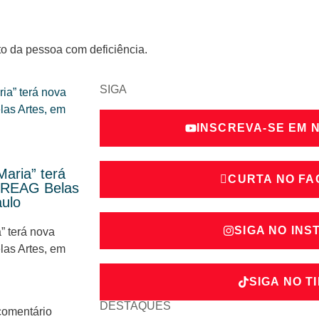
to da pessoa com deficiência.
SIGA
INSCREVA-SE EM 
Maria” terá
CURTA NO F
o REAG Belas
ulo
SIGA NO IN
” terá nova
as Artes, em
SIGA NO T
DESTAQUES
omentário