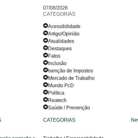
07/08/2026
CATEGORIAS
Acessibilidade
Artigo/Opinião
Atualidades
Destaques
Fatos
Inclusão
Isenção de Impostos
Mercado de Trabalho
Mundo PcD
Política
Reatech
Saúde / Prevenção
S
CATEGORIAS
Ne