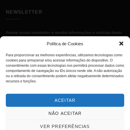
NEWSLETTER
Assine nossa newsletter e receba informações e notícias direto
no seu e-mail.
Política de Cookies
Para proporcionar as melhores experiências, utilizamos tecnologias como
cookies para armazenar e/ou acessar informações do dispositivo. O
consentimento com essas tecnologias nos permitirá processar dados como
comportamento de navegação ou IDs únicos neste site. A não autorização
ou a retirada do consentimento podem afetar negativamente determinados
ASSINAR
recursos e funções.
ACEITAR
NÃO ACEITAR
Copyright © 2026. Diário PcD. Todos os direitos reservados.
VER PREFERÊNCIAS