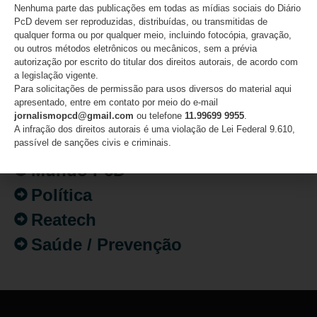
Nenhuma parte das publicações em todas as mídias sociais do Diário
Atualidades
PcD devem ser reproduzidas, distribuídas, ou transmitidas de
qualquer forma ou por qualquer meio, incluindo fotocópia, gravação,
Destaques
ou outros métodos eletrônicos ou mecânicos, sem a prévia
autorização por escrito do titular dos direitos autorais, de acordo com
Fatos
a legislação vigente.
Para solicitações de permissão para usos diversos do material aqui
Inclusão
apresentado, entre em contato por meio do e-mail
jornalismopcd@gmail.com
ou telefone
11.99699 9955
.
Isenção de Impostos
A infração dos direitos autorais é uma violação de Lei Federal 9.610,
Mercado de Trabalho
passível de sanções civis e criminais.
Mundo PcD
Política
Reatech
Saúde / Prevenção