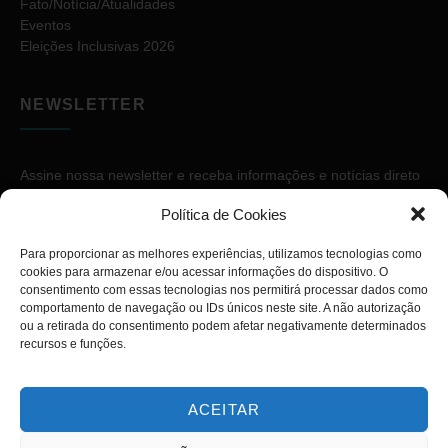
Fato/Notícia/Atualidades
Eventos
Eleições Inclusivas 2026
NEWSLETTER
Assine nossa newsletter e receba informações e notícias direto
no seu e-mail.
Política de Cookies
Para proporcionar as melhores experiências, utilizamos tecnologias como
cookies para armazenar e/ou acessar informações do dispositivo. O
consentimento com essas tecnologias nos permitirá processar dados como
comportamento de navegação ou IDs únicos neste site. A não autorização
ou a retirada do consentimento podem afetar negativamente determinados
ASSINAR
recursos e funções.
ACEITAR