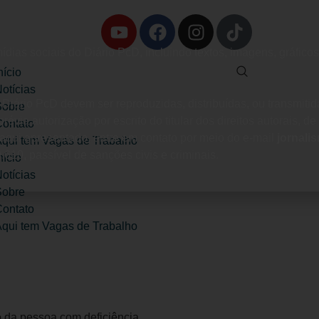
dias sociais do Diário PcD, incluindo textos, imagens, gráficos
nício
otícias
iário PcD devem ser reproduzidas, distribuídas, ou transmitida
Sobre
via autorização por escrito do titular dos direitos autorais, d
ontato
 aqui apresentado, entre em contato por meio do e-mail
jornal
qui tem Vagas de Trabalho
.610, passível de sanções civis e criminais.
nício
otícias
Sobre
ontato
qui tem Vagas de Trabalho
o da pessoa com deficiência.