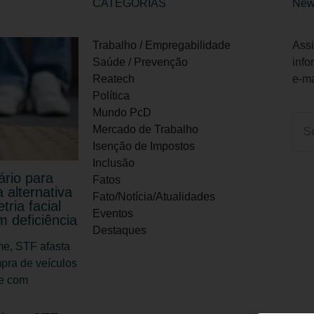
CATEGORIAS
New
Trabalho / Empregabilidade
Assi
Saúde / Prevenção
info
Reatech
e-ma
Política
Mundo PcD
Mercado de Trabalho
Isenção de Impostos
Inclusão
ário para
Fatos
 alternativa
Fato/Notícia/Atualidades
tria facial
Eventos
 deficiência
Destaques