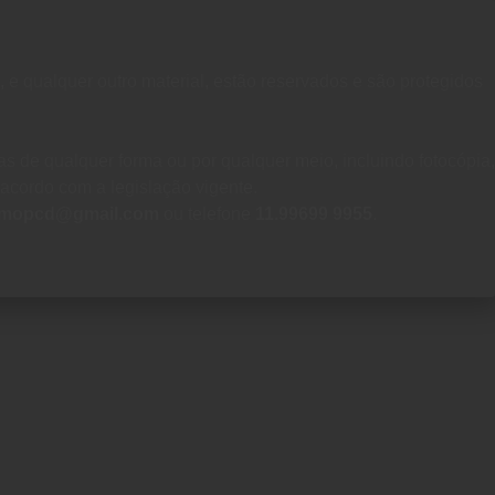
, e qualquer outro material, estão reservados e são protegidos
s de qualquer forma ou por qualquer meio, incluindo fotocópia,
e acordo com a legislação vigente.
ismopcd@gmail.com
ou telefone
11.99699 9955
.