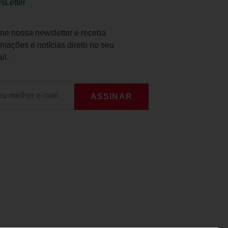
sLetter
ne nossa newsletter e receba
rmações e notícias direto no seu
il.
ASSINAR