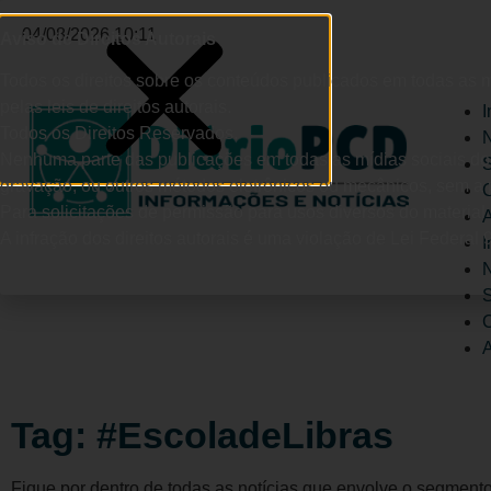
04/08/2026 10:11
Aviso de Direitos Autorais
Todos os direitos sobre os conteúdos publicados em todas as mí
pelas leis de direitos autorais.
I
Todos os Direitos Reservados.
N
Nenhuma parte das publicações em todas as mídias sociais do D
gravação, ou outros métodos eletrônicos ou mecânicos, sem a pré
C
Para solicitações de permissão para usos diversos do material
A
A infração dos direitos autorais é uma violação de Lei Federal 9
I
N
C
A
Tag: #EscoladeLibras
Fique por dentro de todas as notícias que envolve o segment