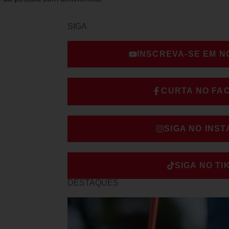
SIGA
INSCREVA-SE EM 
CURTA NO FA
SIGA NO INS
SIGA NO TI
DESTAQUES